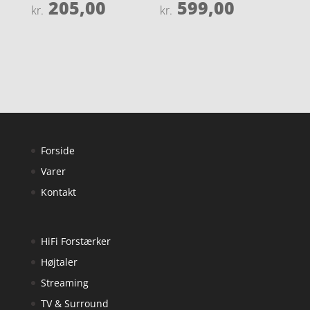
205,00
599,00
Vurderet
Vurderet
kr.
kr.
5
4
ud af 5
ud af 5
Forside
Varer
Kontakt
HiFi Forstærker
Højtaler
Streaming
TV & Surround