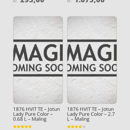
kr.
kr.
3.9
4.5
ud af 5
ud af 5
1876 HVIT TE – Jotun
1876 HVIT TE – Jotun
Lady Pure Color –
Lady Pure Color – 2.7
0.68 L – Maling
L – Maling