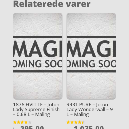
Relaterede varer
1876 HVIT TE – Jotun
9931 PURE – Jotun
Lady Supreme Finish
Lady Wonderwall – 9
– 0.68 L – Maling
L – Maling
295,00
1.075,00
Vurderet
Vurderet