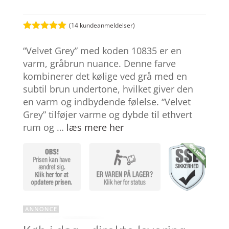
(
14
kundeanmeldelser)
Bedømt
som
5
ud
“Velvet Grey” med koden 10835 er en
af 5
baseret på
varm, gråbrun nuance. Denne farve
kundebedøm
kombinerer det kølige ved grå med en
melser
subtil brun undertone, hvilket giver den
en varm og indbydende følelse. “Velvet
Grey” tilføjer varme og dybde til ethvert
rum og …
læs mere her