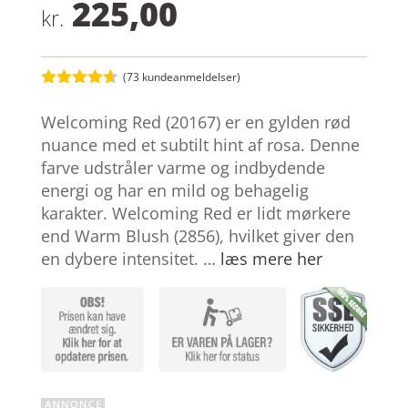
225,00
kr.
(
73
kundeanmeldelser)
Bedømt
som
4.6
Welcoming Red (20167) er en gylden rød
ud af 5
baseret på
nuance med et subtilt hint af rosa. Denne
kundebedø
farve udstråler varme og indbydende
mmelser
energi og har en mild og behagelig
karakter. Welcoming Red er lidt mørkere
end Warm Blush (2856), hvilket giver den
en dybere intensitet. …
læs mere her