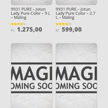
9931 PURE – Jotun
9931 PURE – Jotun
Lady Pure Color – 9 L
Lady Pure Color – 2.7
– Maling
L – Maling
1.275,00
599,00
Vurderet
Vurderet
kr.
kr.
4
4.3
ud af 5
ud af 5