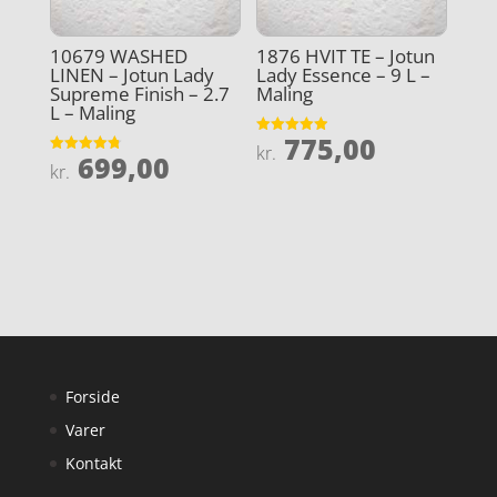
10679 WASHED
1876 HVIT TE – Jotun
LINEN – Jotun Lady
Lady Essence – 9 L –
Supreme Finish – 2.7
Maling
L – Maling
775,00
Vurderet
kr.
699,00
4.9
Vurderet
kr.
ud af 5
4.8
ud af 5
Forside
Varer
Kontakt