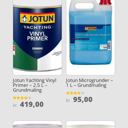
Jotun Yachting Vinyl
Jotun Microgrunder –
Primer – 2.5 L –
1 L – Grundmaling
Grundmaling
95,00
Vurderet
kr.
419,00
3.9
Vurderet
kr.
ud af 5
4.2
ud af 5