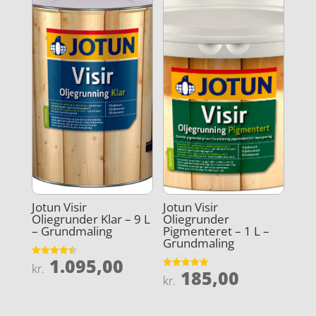
Jotun Visir
Jotun Visir
Oliegrunder Klar – 9 L
Oliegrunder
– Grundmaling
Pigmenteret – 1 L –
Grundmaling
1.095,00
Vurderet
kr.
185,00
4.5
Vurderet
kr.
ud af 5
4.8
ud af 5