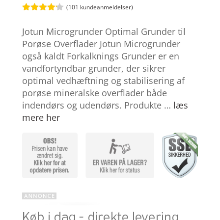
(
101
kundeanmeldelser)
Bedømt
som
4.1
Jotun Microgrunder Optimal Grunder til
ud af 5
baseret
Porøse Overflader Jotun Microgrunder
på
også kaldt Forkalknings Grunder er en
kundebedø
mmelser
vandfortyndbar grunder, der sikrer
optimal vedhæftning og stabilisering af
porøse mineralske overflader både
indendørs og udendørs. Produkte …
læs
mere her