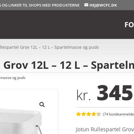
OG OG LINKER TIL SHOPS MED PRODUKTERNE
HEJ@WCFC.DK
FO
llespartel Grov 12L – 12 L – Spartelmasse og puds
l Grov 12L – 12 L – Sparte
lmasse og puds
345
kr.
(
74
kundeanmeldel
Bedømt
som
4.3
Jotun Rullespartel Gro
ud af 5