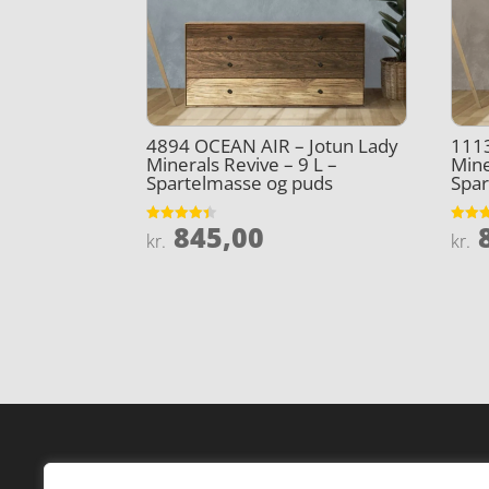
4894 OCEAN AIR – Jotun Lady
1113
Minerals Revive – 9 L –
Mine
Spartelmasse og puds
Spar
845,00
8
Vurderet
Vurder
kr.
kr.
4.4
4.8
ud af 5
ud af 
Forside
Hi