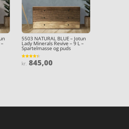
un
5503 NATURAL BLUE – Jotun
 –
Lady Minerals Revive – 9 L –
Spartelmasse og puds
845,00
Vurderet
kr.
4.4
ud af 5