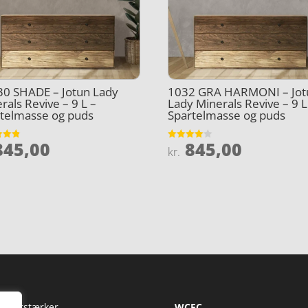
0 SHADE – Jotun Lady
1032 GRA HARMONI – Jot
rals Revive – 9 L –
Lady Minerals Revive – 9 L
telmasse og puds
Spartelmasse og puds
45,00
845,00
et
Vurderet
kr.
4
5
ud af 5
Fi Forstærker
WCFC