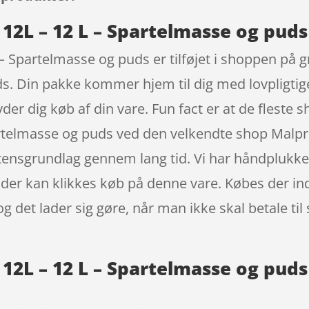
 12L – 12 L – Spartelmasse og puds
 – Spartelmasse og puds er tilføjet i shoppen på g
. Din pakke kommer hjem til dig med lovpligtige
ryder dig køb af din vare. Fun fact er at de flest
artelmasse og puds ved den velkendte shop Malpri
stensgrundlag gennem lang tid. Vi har håndplukk
 der kan klikkes køb på denne vare. Købes der in
og det lader sig gøre, når man ikke skal betale t
 12L – 12 L – Spartelmasse og pud