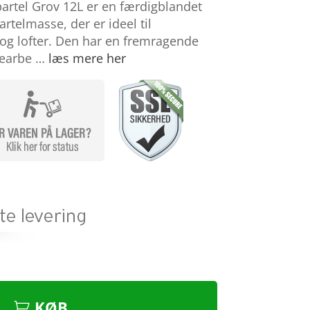
partel Grov 12L er en færdigblandet
rtelmasse, der er ideel til
 og lofter. Den har en fremragende
 bearbe …
læs mere her
KØB