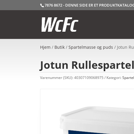
7876 8672 - DENNE SIDE ER ET PRODUKTKATAL
Hjem
/
Butik
/
Spartelmasse og puds
/ Jotun Ru
Jotun Rullesparte
Varenummer (SKU):
40307109068975
Kategori:
Sparte