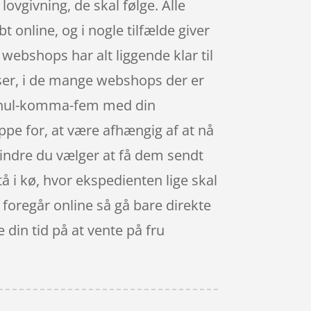
lovgivning, de skal følge. Alle
online, og i nogle tilfælde giver
ebshops har alt liggende klar til
iser, i de mange webshops der er
f nul-komma-fem med din
ppe for, at være afhængig af at nå
mindre du vælger at få dem sendt
tå i kø, hvor ekspedienten lige skal
n foregår online så gå bare direkte
 din tid på at vente på fru