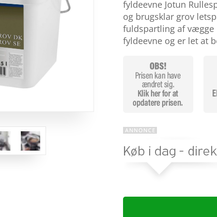
baseret
fyldeevne Jotun Rulles
på
og brugsklar grov letspa
kundebedø
mmelser
fuldspartling af vægge
fyldeevne og er let at