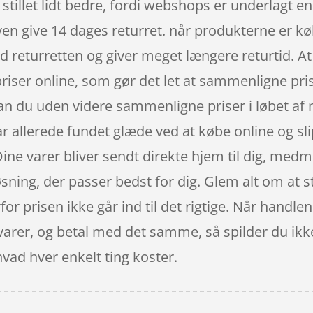
tillet lidt bedre, fordi webshops er underlagt en 
 give 14 dages returret. når produkterne er købt 
eturretten og giver meget længere returtid. At w
 priser online, som gør det let at sammenligne pr
an du uden videre sammenligne priser i løbet a
r allerede fundet glæde ved at købe online og sli
Dine varer bliver sendt direkte hjem til dig, med
øsning, der passer bedst for dig. Glem alt om at s
rfor prisen ikke går ind til det rigtige. Når handle
 varer, og betal med det samme, så spilder du ikke
vad hver enkelt ting koster.