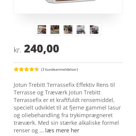
240,00
kr.
(
3
kundeanmeldelser)
Bedømt
som
4.4
Jotun Trebitt Terrassefix Effektiv Rens til
ud af 5
baseret
Terrasse og Træværk Jotun Trebitt
på
Terrassefix er et kraftfuldt rensemiddel,
kundebedø
mmelser
specielt udviklet til at fjerne gammel lasur
og oliebehandling fra trykimprægneret
træværk. Med sin stærke alkaliske formel
renser og …
læs mere her