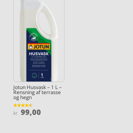
Jotun Husvask – 1 L –
Rensning af terrasse
og hegn
99,00
Vurderet
kr.
4.6
ud af 5