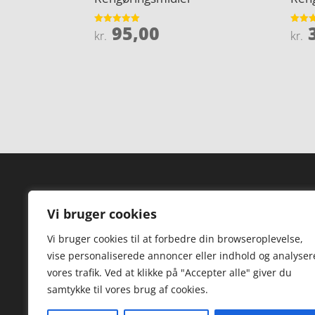
95,00
3
Vurderet
Vurder
kr.
kr.
5
4
ud af 5
ud af 
Forside
Hi
Vi bruger cookies
Varer
Hø
Vi bruger cookies til at forbedre din browseroplevelse,
Kontakt
St
vise personaliserede annoncer eller indhold og analyser
TV
vores trafik. Ved at klikke på "Accepter alle" giver du
samtykke til vores brug af cookies.
Hø