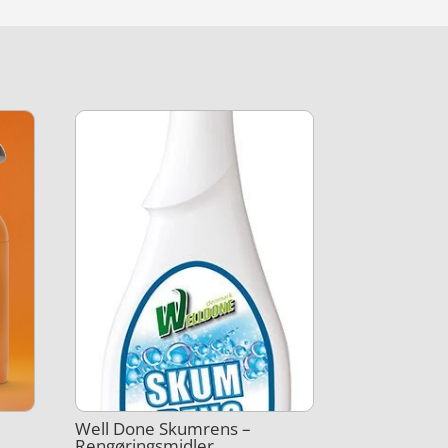
Well Done Skumrens –
Rengøringsmidler