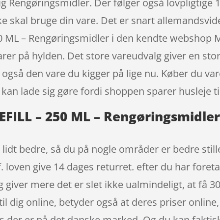
ig Rengøringsmidler. Der følger også lovpligtige 1
kke skal bruge din vare. Det er snart allemandsvi
ML – Rengøringsmidler i den kendte webshop Mal
varer på hylden. Det store vareudvalg giver en sto
t også den vare du kigger på lige nu. Køber du va
 kan lade sig gøre fordi shoppen sparer husleje ti
ILL – 250 ML – Rengøringsmidler 
t lidt bedre, så du på nogle områder er bedre still
 loven give 14 dages returret. efter du har foreta
iver mere det er slet ikke ualmindeligt, at få 30,
til dig online, betyder også at deres priser onlin
s der er på det danske marked. Og du kan faktisk