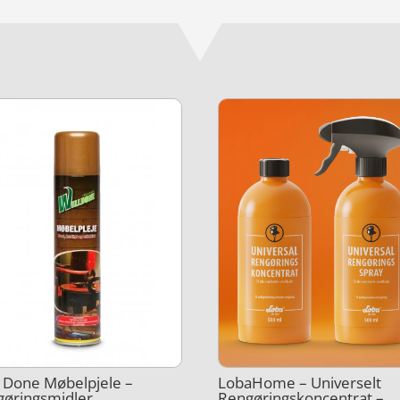
 Done Møbelpjele –
LobaHome – Universelt
gøringsmidler
Rengøringskoncentrat –