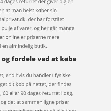
4 dages returret der giver dig en
den at man helst køber sin
privat.dk, der har forstået
r pulje af varer, og her går mange
rer online er priserne mere
l en almindelig butik.
og fordele ved at købe
et, end hvis du handler I fysiske
get dit køb på nettet, der findes
 60 eller 90 dages returret i dag.
e, og det at sammenlligne priser
 sammenligne priser på alle tider