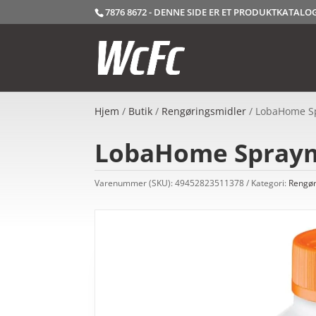
7876 8672 - DENNE SIDE ER ET PRODUKTKATAL
Hjem
/
Butik
/
Rengøringsmidler
/ LobaHome Sp
LobaHome Spraymo
Varenummer (SKU):
49452823511378
Kategori:
Rengør