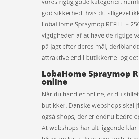
vores rigtig gode kategorier, neml
god sikkerhed, hvis du alligevel i
LobaHome Spraymop REFILL – 250 
vigtigheden af at have de rigtige 
på jagt efter deres mål, deribland
attraktive end i butikkerne- og det
LobaHome Spraymop REF
online
Når du handler online, er du stille
butikker. Danske webshops skal jf.
også shops, der er endnu bedre og g
At webshops har alt liggende klar 
bliver en leg, i de mange webshop