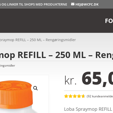
OG OG LINKER TIL SHOPS MED PRODUKTERNE
HEJ@WCFC.DK
FO
raymop REFILL – 250 ML – Rengøringsmidler
p REFILL – 250 ML – Ren
ingsmidler
65,
kr.
(
92
kundeanmeldel
Bedømt
som
4.6
Loba Spraymop REFILL 
ud af 5