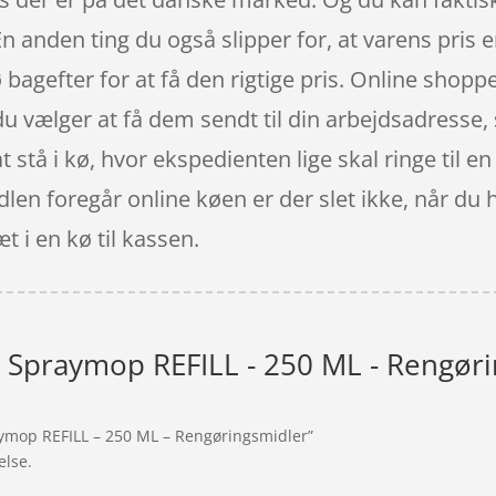
 anden ting du også slipper for, at varens pris er f
 bagefter for at få den rigtige pris. Online shoppe
u vælger at få dem sendt til din arbejdsadresse, 
t stå i kø, hvor ekspedienten lige skal ringe til e
ndlen foregår online køen er der slet ikke, når du 
t i en kø til kassen.
Spraymop REFILL - 250 ML - Rengøri
ymop REFILL – 250 ML – Rengøringsmidler”
else.