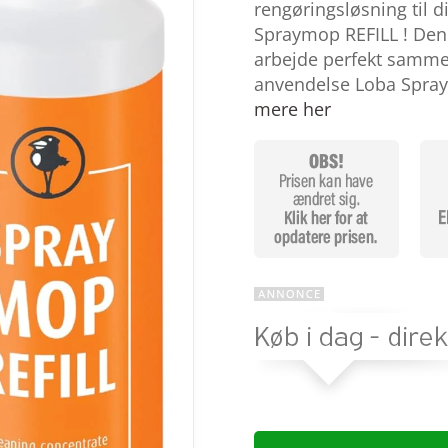
baseret på
rengøringsløsning til
kundebedø
Spraymop REFILL ! Denne 
mmelser
arbejde perfekt samm
anvendelse Loba Spraym
mere her