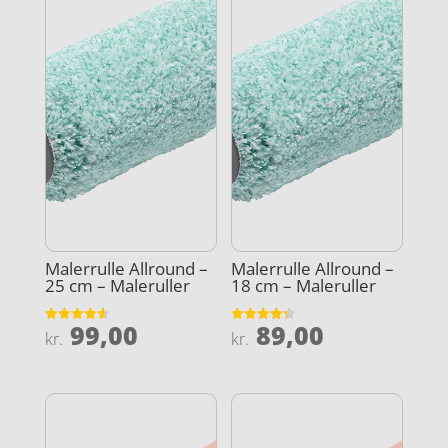
Malerrulle Allround –
Malerrulle Allround –
25 cm – Maleruller
18 cm – Maleruller
99,00
89,00
Vurderet
Vurderet
kr.
kr.
4.6
4.3
ud af 5
ud af 5