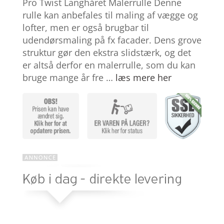
Pro Twist Langhåret Malerrulle Denne
ud af 5
baseret
rulle kan anbefales til maling af vægge og
på
lofter, men er også brugbar til
kundebedø
mmelser
udendørsmaling på fx facader. Dens grove
struktur gør den ekstra slidstærk, og det
er altså derfor en malerrulle, som du kan
bruge mange år fre …
læs mere her