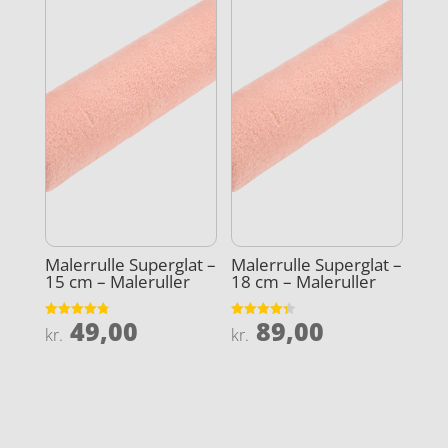
Malerrulle Superglat –
Malerrulle Superglat –
15 cm – Maleruller
18 cm – Maleruller
49,00
89,00
Vurderet
Vurderet
kr.
kr.
4.8
4.3
ud af 5
ud af 5