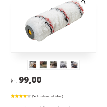
99,00
kr.
(
52
kundeanmeldelser)
Bedømt
som
4.1