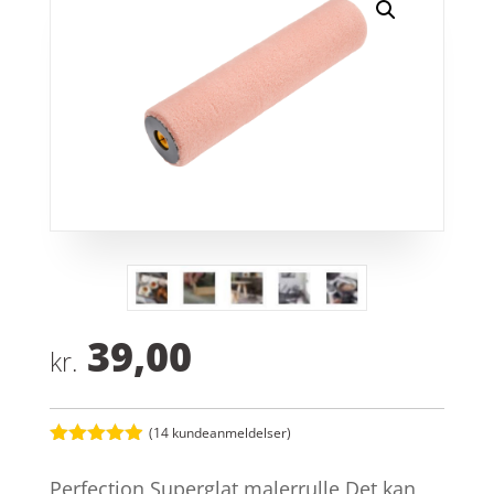
39,00
kr.
(
14
kundeanmeldelser)
Bedømt
som
4.9
Perfection Superglat malerrulle Det kan
ud af 5