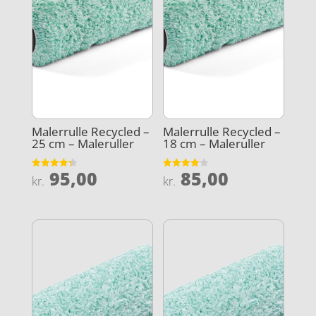
Malerrulle Recycled –
Malerrulle Recycled –
25 cm – Maleruller
18 cm – Maleruller
95,00
85,00
Vurderet
Vurderet
kr.
kr.
4.3
4
ud af 5
ud af 5