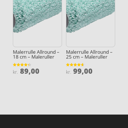
Malerrulle Allround –
Malerrulle Allround –
18 cm – Maleruller
25 cm – Maleruller
89,00
99,00
Vurderet
Vurderet
kr.
kr.
4.3
4.6
ud af 5
ud af 5