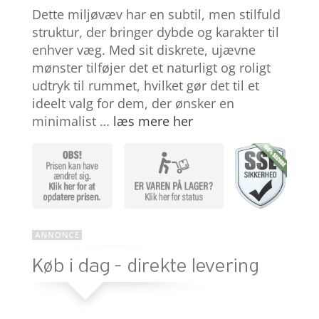
som
3.8
Dette miljøvæv har en subtil, men stilfuld
ud af 5
baseret
struktur, der bringer dybde og karakter til
på
enhver væg. Med sit diskrete, ujævne
kundebed
ømmels
mønster tilføjer det et naturligt og roligt
er
udtryk til rummet, hvilket gør det til et
ideelt valg for dem, der ønsker en
minimalist …
læs mere her