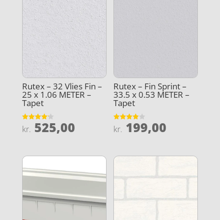
Rutex – 32 Vlies Fin –
Rutex – Fin Sprint –
25 x 1.06 METER –
33.5 x 0.53 METER –
Tapet
Tapet
525,00
199,00
Vurderet
Vurderet
kr.
kr.
4.2
3.9
ud af 5
ud af 5