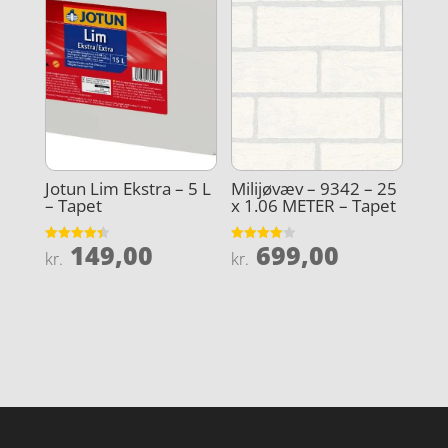
Jotun Lim Ekstra – 5 L
Milijøvæv – 9342 – 25
– Tapet
x 1.06 METER – Tapet
149,00
699,00
Vurderet
Vurderet
kr.
kr.
4.4
4
ud af 5
ud af 5