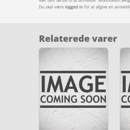
Vær den første til at anmelde “Moonbeam Beige 
Du skal være
logged in
for at afgive en anmeld
Relaterede varer