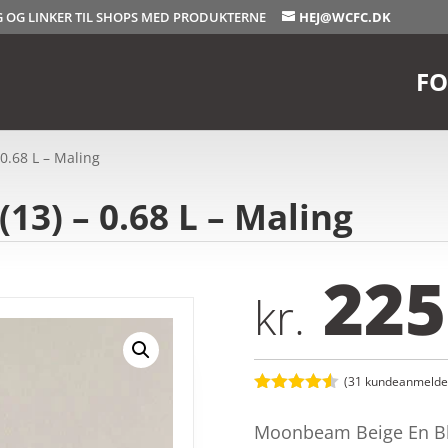
OG OG LINKER TIL SHOPS MED PRODUKTERNE
HEJ@WCFC.DK
FO
0.68 L – Maling
3) – 0.68 L – Maling
225
kr.
(
31
kundeanmeldel
Bedømt
som
4.5
Moonbeam Beige En Bl
ud af 5