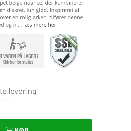
mpet beige nuance, der kombinerer
 diskret, lun glød. Inspireret af
ver en rolig ørken, tilfører denne
hed og n …
læs mere her
KØB