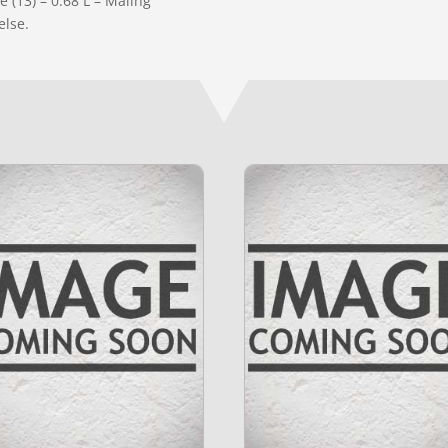
(13) – 0.68 L – Maling”
else.