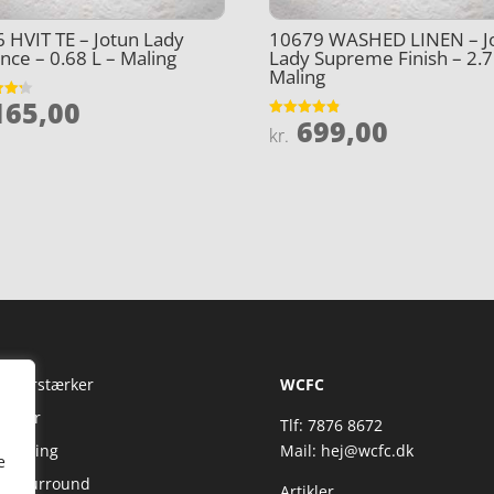
 HVIT TE – Jotun Lady
10679 WASHED LINEN – J
nce – 0.68 L – Maling
Lady Supreme Finish – 2.7
Maling
65,00
et
699,00
Vurderet
kr.
5
4.8
ud af 5
Fi Forstærker
WCFC
jtaler
Tlf: 7876 8672
reaming
Mail:
hej@wcfc.dk
e
 & Surround
Artikler