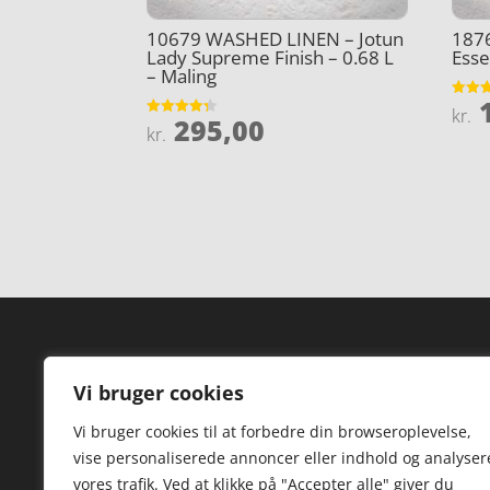
10679 WASHED LINEN – Jotun
1876
Lady Supreme Finish – 0.68 L
Esse
– Maling
1
Vurder
kr.
295,00
4.2
Vurderet
kr.
ud af 
4.3
ud af 5
Forside
Hi
Vi bruger cookies
Varer
Hø
Vi bruger cookies til at forbedre din browseroplevelse,
Kontakt
St
vise personaliserede annoncer eller indhold og analyser
TV
vores trafik. Ved at klikke på "Accepter alle" giver du