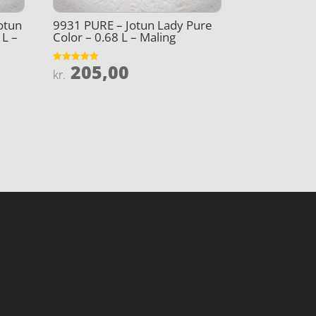
otun
9931 PURE – Jotun Lady Pure
 L –
Color – 0.68 L – Maling
205,00
Vurderet
kr.
4.9
ud af 5