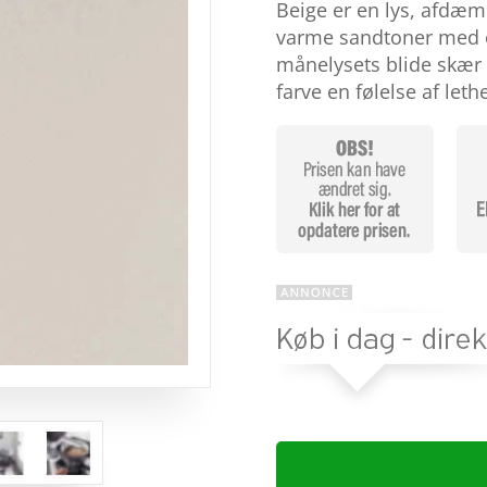
baseret
Beige er en lys, afdæ
på
varme sandtoner med en
kundebedø
mmelser
månelysets blide skær o
farve en følelse af let