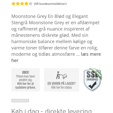
(
68
kundeanmeldelser)
Bedømt
som
4.2
Moonstone Grey En Blød og Elegant
ud af 5
baseret
Stengrå Moonstone Grey er en afdæmpet
på
og raffineret grå nuance inspireret af
kundebedø
mmelser
månestenens diskrete glød. Med sin
harmoniske balance mellem kølige og
varme toner tilfører denne farve en rolig,
moderne og tidløs atmosfære …
læs mere
her