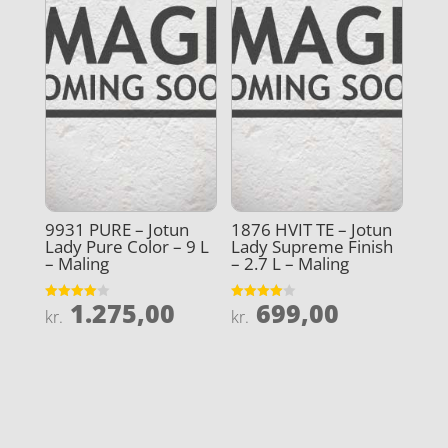
9931 PURE – Jotun
1876 HVIT TE – Jotun
Lady Pure Color – 9 L
Lady Supreme Finish
– Maling
– 2.7 L – Maling
1.275,00
699,00
Vurderet
Vurderet
kr.
kr.
4
4
ud af 5
ud af 5