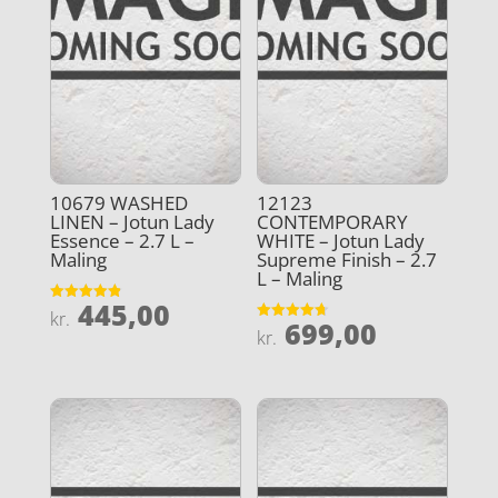
10679 WASHED
12123
LINEN – Jotun Lady
CONTEMPORARY
Essence – 2.7 L –
WHITE – Jotun Lady
Maling
Supreme Finish – 2.7
L – Maling
445,00
Vurderet
kr.
699,00
4.9
Vurderet
kr.
ud af 5
4.7
ud af 5