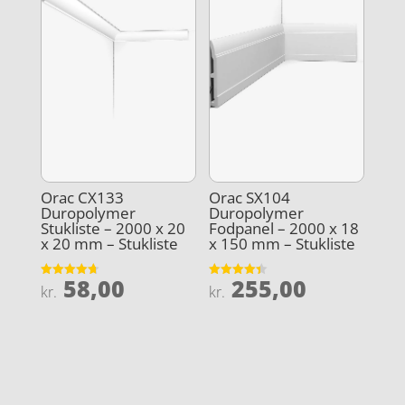
Orac CX133
Orac SX104
Duropolymer
Duropolymer
Stukliste – 2000 x 20
Fodpanel – 2000 x 18
x 20 mm – Stukliste
x 150 mm – Stukliste
58,00
255,00
Vurderet
Vurderet
kr.
kr.
4.7
4.4
ud af 5
ud af 5