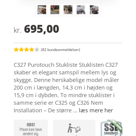
695,00
kr.
(
82
kundeanmeldelser)
Bedømt
som
3.9
C327 Purotouch Stukliste Stuklisten C327
ud af 5
baseret
skaber et elegant samspil mellem lys og
på
skygge. Denne herskabelige model måler
kundebed
ømmelse
200 cm i længden, 14,3 cm i højden og
r
15,9 cm i dybden. To mindre stuklister i
samme serie er C325 og C326 Nem
Installation – De større …
læs mere her