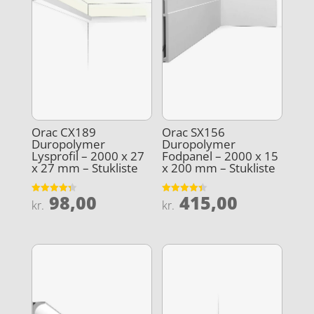
Orac CX189
Orac SX156
Duropolymer
Duropolymer
Lysprofil – 2000 x 27
Fodpanel – 2000 x 15
x 27 mm – Stukliste
x 200 mm – Stukliste
98,00
415,00
Vurderet
Vurderet
kr.
kr.
4.3
4.4
ud af 5
ud af 5