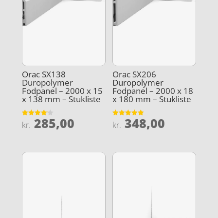
Orac SX138
Orac SX206
Duropolymer
Duropolymer
Fodpanel – 2000 x 15
Fodpanel – 2000 x 18
x 138 mm – Stukliste
x 180 mm – Stukliste
285,00
348,00
Vurderet
Vurderet
kr.
kr.
4.2
4.9
ud af 5
ud af 5