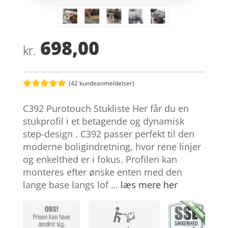
698,00
kr.
(
42
kundeanmeldelser)
Bedømt
som
4.8
C392 Purotouch Stukliste Her får du en
ud af 5
baseret på
stukprofil i et betagende og dynamisk
kundebedøm
step-design . C392 passer perfekt til den
melser
moderne boligindretning, hvor rene linjer
og enkelthed er i fokus. Profilen kan
monteres efter ønske enten med den
lange base langs lof …
læs mere her