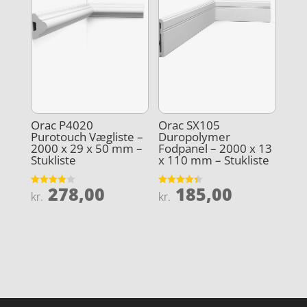
Orac P4020
Orac SX105
Purotouch Vægliste –
Duropolymer
2000 x 29 x 50 mm –
Fodpanel – 2000 x 13
Stukliste
x 110 mm – Stukliste
278,00
185,00
Vurderet
Vurderet
kr.
kr.
3.9
4.4
ud af 5
ud af 5