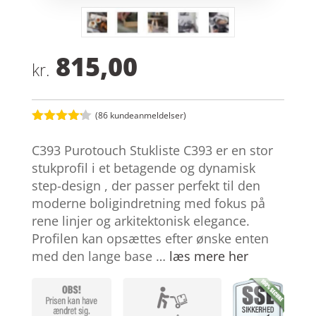
815,00
kr.
(
86
kundeanmeldelser)
Bedømt
som
4.1
C393 Purotouch Stukliste C393 er en stor
ud af 5
baseret
stukprofil i et betagende og dynamisk
på
step-design , der passer perfekt til den
kundebedø
mmelser
moderne boligindretning med fokus på
rene linjer og arkitektonisk elegance.
Profilen kan opsættes efter ønske enten
med den lange base …
læs mere her