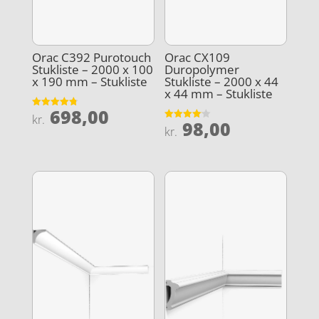
Orac C392 Purotouch
Orac CX109
Stukliste – 2000 x 100
Duropolymer
x 190 mm – Stukliste
Stukliste – 2000 x 44
x 44 mm – Stukliste
698,00
Vurderet
kr.
98,00
4.8
Vurderet
kr.
ud af 5
4.1
ud af 5