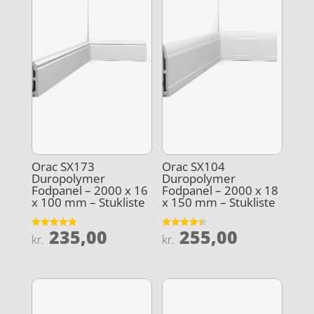
Orac SX173
Orac SX104
Duropolymer
Duropolymer
Fodpanel – 2000 x 16
Fodpanel – 2000 x 18
x 100 mm – Stukliste
x 150 mm – Stukliste
235,00
255,00
Vurderet
Vurderet
kr.
kr.
4.9
4.4
ud af 5
ud af 5