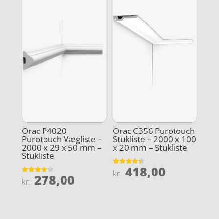
Orac P4020
Orac C356 Purotouch
Purotouch Vægliste –
Stukliste – 2000 x 100
2000 x 29 x 50 mm –
x 20 mm – Stukliste
Stukliste
418,00
Vurderet
kr.
278,00
4.4
Vurderet
kr.
ud af 5
3.9
ud af 5