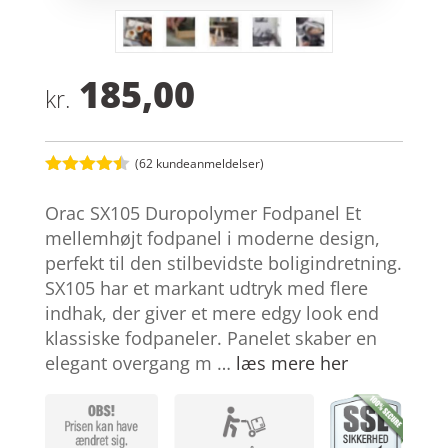
185,00
kr.
(
62
kundeanmeldelser)
Bedømt
som
4.4
Orac SX105 Duropolymer Fodpanel Et
ud af 5
baseret
mellemhøjt fodpanel i moderne design,
på
perfekt til den stilbevidste boligindretning.
kundebedø
mmelser
SX105 har et markant udtryk med flere
indhak, der giver et mere edgy look end
klassiske fodpaneler. Panelet skaber en
elegant overgang m …
læs mere her