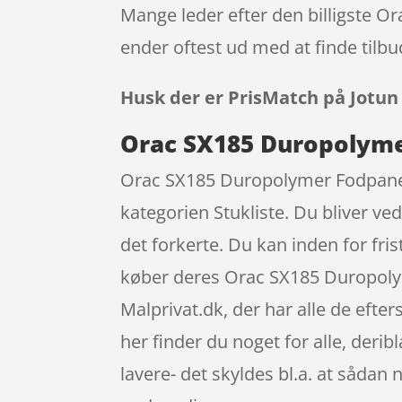
Mange leder efter den billigste O
ender oftest ud med at finde tilbu
Husk der er PrisMatch på Jotun
Orac SX185 Duropolymer
Orac SX185 Duropolymer Fodpanel –
kategorien Stukliste. Du bliver ve
det forkerte. Du kan inden for fri
køber deres Orac SX185 Duropolym
Malprivat.dk, der har alle de efter
her finder du noget for alle, der
lavere- det skyldes bl.a. at såda