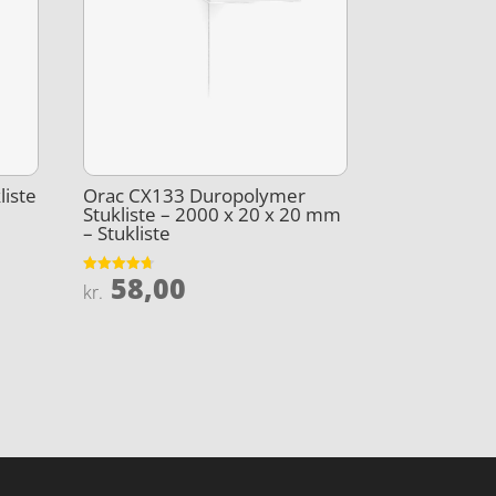
liste
Orac CX133 Duropolymer
Stukliste – 2000 x 20 x 20 mm
– Stukliste
58,00
Vurderet
kr.
4.7
ud af 5