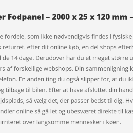
 Fodpanel – 2000 x 25 x 120 mm – 
e fordele, som ikke nødvendigvis findes i fysiske
 returret. efter dit online køb, en del shops ef
d de 14 dage. Derudover har du et meget større ud
ærs af forskellige webshops. Din sammenligning k
elefon. En anden ting du også slipper for, at du i
tilbage til bilen. Efter at have afsluttet din hande
bejdsplads, så vælg det, der passer bedst til dig. 
andler online så gå let og ubesværet direkte til k
ve irriteret over langsomme mennesker i køen.