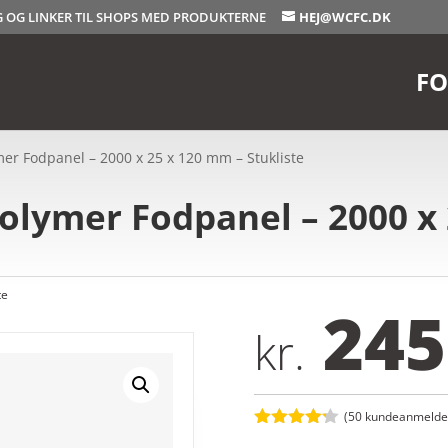
OG OG LINKER TIL SHOPS MED PRODUKTERNE
HEJ@WCFC.DK
FO
er Fodpanel – 2000 x 25 x 120 mm – Stukliste
olymer Fodpanel – 2000 x 
te
245
kr.
(
50
kundeanmeldel
Bedømt