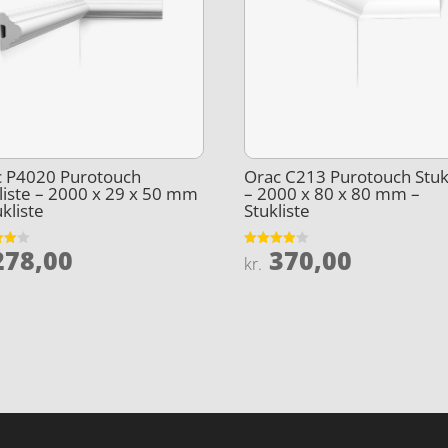
c P4020 Purotouch
Orac C213 Purotouch Stuk
iste – 2000 x 29 x 50 mm
– 2000 x 80 x 80 mm –
ukliste
Stukliste
78,00
370,00
et
Vurderet
kr.
3.9
5
ud af 5