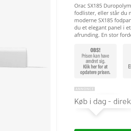
som
4.2
Orac SX185 Duropolyme
ud af 5
baseret
fodlister, eller står du
på
moderne SX185 fodpanel
kundebedø
mmelser
du et elegant panel i 
afrunding. En stor for