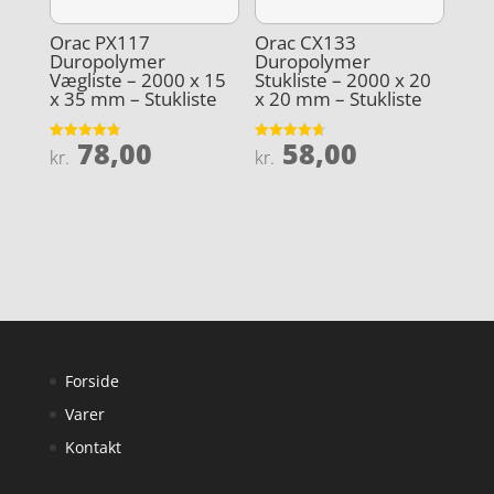
Orac PX117
Orac CX133
Duropolymer
Duropolymer
Vægliste – 2000 x 15
Stukliste – 2000 x 20
x 35 mm – Stukliste
x 20 mm – Stukliste
78,00
58,00
Vurderet
Vurderet
kr.
kr.
4.8
4.7
ud af 5
ud af 5
Forside
Varer
Kontakt