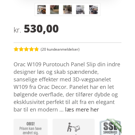
530,00
kr.
(
20
kundeanmeldelser)
Bedømt
som
4.7
Orac W109 Purotouch Panel Slip din indre
ud af 5
baseret på
designer løs og skab spændende,
kundebedø
sanselige effekter med 3D-vægpanelet
mmelser
W109 fra Orac Decor. Panelet har en let
bølgende overflade, der tilfører dybde og
eksklusivitet perfekt til alt fra en elegant
bar til en modern …
læs mere her