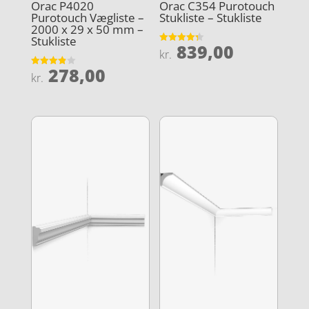
Orac P4020
Orac C354 Purotouch
Purotouch Vægliste –
Stukliste – Stukliste
2000 x 29 x 50 mm –
Stukliste
839,00
Vurderet
kr.
4.3
ud af 5
278,00
Vurderet
kr.
3.9
ud af 5