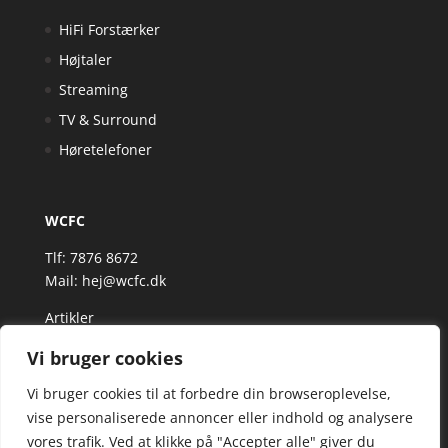
HiFi Forstærker
Højtaler
Streaming
TV & Surround
Høretelefoner
WCFC
Tlf: 7876 8672
Mail:
hej@wcfc.dk
Artikler
Vi bruger cookies
Vi bruger cookies til at forbedre din browseroplevelse,
vise personaliserede annoncer eller indhold og analysere
vores trafik. Ved at klikke på "Accepter alle" giver du