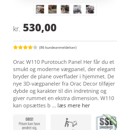
530,00
kr.
(
86
kundeanmeldelser)
Bedømt
som
4.1
Orac W110 Purotouch Panel Her får du et
ud af 5
baseret
smukt og moderne vægpanel, der elegant
på
bryder de plane overflader i hjemmet. De
kundebedø
mmelser
nye 3D-vægpaneler fra Orac Decor tilføjer
dybde og karakter til din indretning og
giver rummet en ekstra dimension. W110
kan opsættes b …
læs mere her