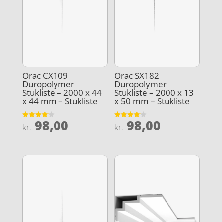
Orac CX109
Orac SX182
Duropolymer
Duropolymer
Stukliste – 2000 x 44
Stukliste – 2000 x 13
x 44 mm – Stukliste
x 50 mm – Stukliste
98,00
98,00
Vurderet
Vurderet
kr.
kr.
4.1
4.1
ud af 5
ud af 5