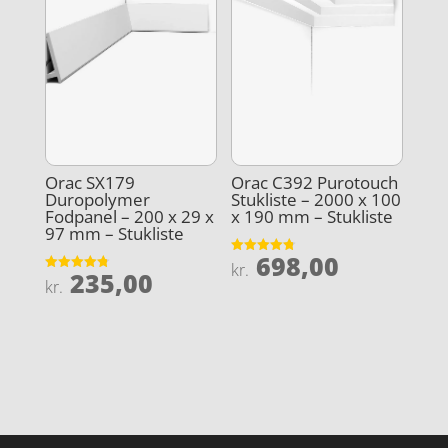
Orac SX179
Orac C392 Purotouch
Duropolymer
Stukliste – 2000 x 100
Fodpanel – 200 x 29 x
x 190 mm – Stukliste
97 mm – Stukliste
698,00
Vurderet
kr.
235,00
4.8
Vurderet
kr.
ud af 5
4.8
ud af 5