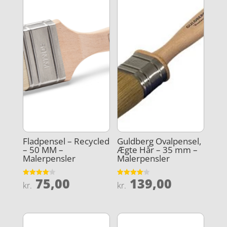
Fladpensel – Recycled
Guldberg Ovalpensel,
– 50 MM –
Ægte Hår – 35 mm –
Malerpensler
Malerpensler
75,00
139,00
Vurderet
Vurderet
kr.
kr.
4.1
4.1
ud af 5
ud af 5