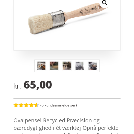
65,00
kr.
(
6
kundeanmeldelser)
Bedømt
som
4.6
Ovalpensel Recycled Præcision og
ud af 5
baseret på
bæredygtighed i ét værktøj Opnå perfekte
kundebedø