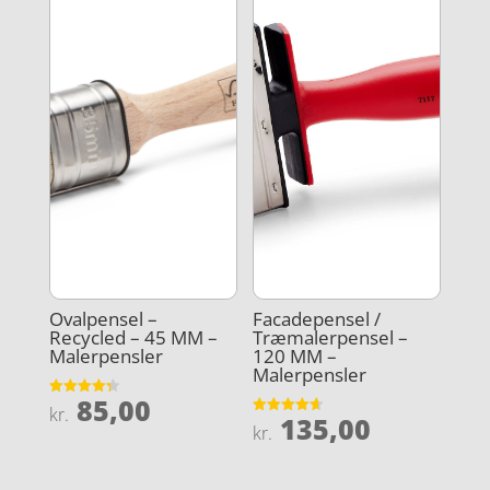
Ovalpensel –
Facadepensel /
Recycled – 45 MM –
Træmalerpensel –
Malerpensler
120 MM –
Malerpensler
85,00
Vurderet
kr.
135,00
4.3
Vurderet
kr.
ud af 5
4.6
ud af 5