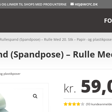
OG OG LINKER TIL SHOPS MED PRODUKTERNE
HEJ@WCFC.DK
FO
l Rullespand (Spandpose) – Rulle Med 20. Stk – Papir- og plastikpose
nd (Spandpose) – Rulle Med
og plastikposer
59,
kr.
(
93
kundeanmeldel
Bedømt