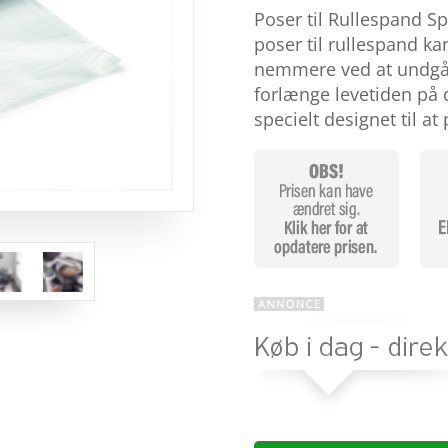
som
3.9
Poser til Rullespand S
ud af 5
baseret
poser til rullespand k
på
nemmere ved at undgå 
kundebed
ømmelse
forlænge levetiden på 
r
specielt designet til a