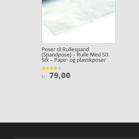
Poser til Rullespand
(Spandpose) – Rulle Med 50.
Stk – Papir- og plastikposer
79,00
Vurderet
kr.
4.2
ud af 5