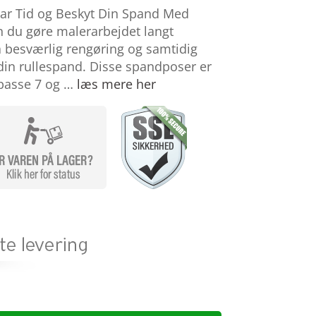
par Tid og Beskyt Din Spand Med
an du gøre malerarbejdet langt
besværlig rengøring og samtidig
din rullespand. Disse spandposer er
t passe 7 og …
læs mere her