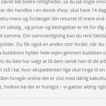
sikret lidt bedre rettigheder, så du på nogle områ
ter der handles i en dansk shop, skal have 14 dage
dnu mere og forlænger din returret til mere end
tort udvalg , og priser og betingelser er let for 
et samme. Din sammenligning kan du rent faktisk 
stider. Du får også en anden stor fordel, når du 
fra butikkens hylder hele vejen gennem butikken og
hvis du ikke har valgt at få dem sendt hen til dit 
 stå i kø, hvor ekspedienten lige skal ringe til e
handlen foregår online det er slut med dårlig køku
hvilken kø der er hurtigst – vi gætter aldrig rigtig