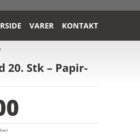
RSIDE
VARER
KONTAKT
r
 20. Stk – Papir-
00
ser)