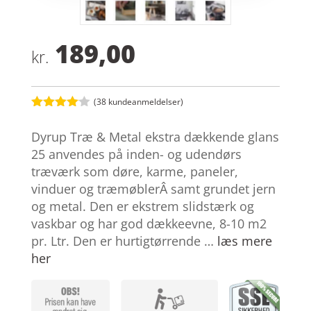
189,00
kr.
(
38
kundeanmeldelser)
Bedømt
som
4
Dyrup Træ & Metal ekstra dækkende glans
ud af 5
baseret
25 anvendes på inden- og udendørs
på
træværk som døre, karme, paneler,
kundebed
ømmelse
vinduer og træmøblerÂ samt grundet jern
r
og metal. Den er ekstrem slidstærk og
vaskbar og har god dækkeevne, 8-10 m2
pr. Ltr. Den er hurtigtørrende …
læs mere
her