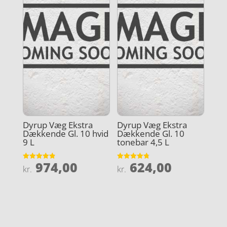
Dyrup Væg Ekstra
Dyrup Væg Ekstra
Dækkende Gl. 10 hvid
Dækkende Gl. 10
9 L
tonebar 4,5 L
974,00
624,00
Vurderet
Vurderet
kr.
kr.
4.9
4.8
ud af 5
ud af 5