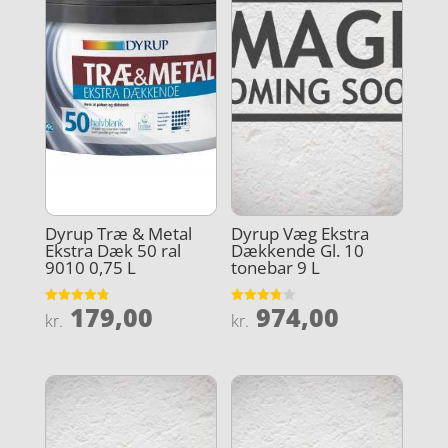
Dyrup Træ & Metal
Dyrup Væg Ekstra
Ekstra Dæk 50 ral
Dækkende Gl. 10
9010 0,75 L
tonebar 9 L
179,00
974,00
Vurderet
Vurderet
kr.
kr.
4.8
3.8
ud af 5
ud af 5