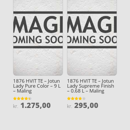
1876 HVIT TE – Jotun
1876 HVIT TE – Jotun
Lady Pure Color – 9 L
Lady Supreme Finish
– Maling
– 0.68 L – Maling
1.275,00
295,00
Vurderet
Vurderet
kr.
kr.
4.4
3.9
ud af 5
ud af 5