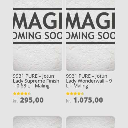
9931 PURE – Jotun
9931 PURE – Jotun
Lady Supreme Finish
Lady Wonderwall – 9
– 0.68 L – Maling
L – Maling
295,00
1.075,00
Vurderet
Vurderet
kr.
kr.
4.4
4.5
ud af 5
ud af 5