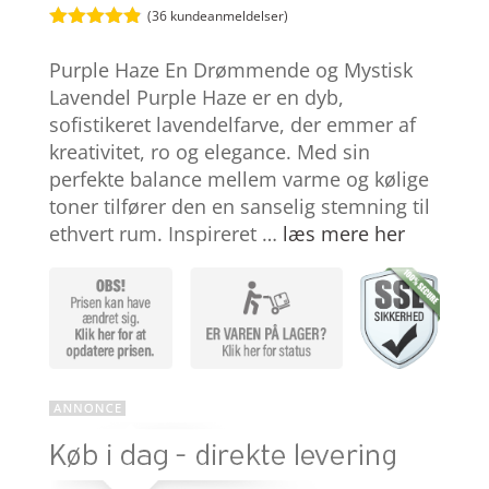
(
36
kundeanmeldelser)
Bedømt
som
4.8
Purple Haze En Drømmende og Mystisk
ud af 5
baseret på
Lavendel Purple Haze er en dyb,
kundebedøm
sofistikeret lavendelfarve, der emmer af
melser
kreativitet, ro og elegance. Med sin
perfekte balance mellem varme og kølige
toner tilfører den en sanselig stemning til
ethvert rum. Inspireret …
læs mere her