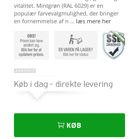
r
vitalitet. Mintgrøn (RAL 6029) er en
populær farvevalgmulighed, der bringer
en fornemmelse af n …
læs mere her
KØB