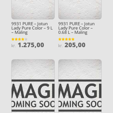
9931 PURE – Jotun
9931 PURE – Jotun
Lady Pure Color – 9 L
Lady Pure Color –
– Maling
0.68 L – Maling
1.275,00
205,00
Vurderet
Vurderet
kr.
kr.
4
4.9
ud af 5
ud af 5