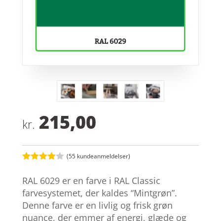
215,00
kr.
(
55
kundeanmeldelser)
Bedømt
som
3.9
RAL 6029 er en farve i RAL Classic
ud af 5
baseret
farvesystemet, der kaldes “Mintgrøn”.
på
Denne farve er en livlig og frisk grøn
kundebed
ømmelse
nuance, der emmer af energi, glæde og