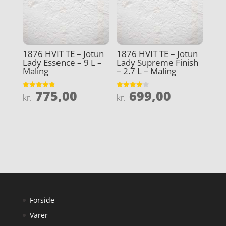
1876 HVIT TE – Jotun
1876 HVIT TE – Jotun
Lady Essence – 9 L –
Lady Supreme Finish
Maling
– 2.7 L – Maling
775,00
699,00
Vurderet
Vurderet
kr.
kr.
4.9
4
ud af 5
ud af 5
Forside
Varer