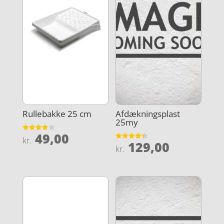
Rullebakke 25 cm
Afdækningsplast
25my
49,00
Vurderet
kr.
129,00
3.8
Vurderet
kr.
ud af 5
4.4
ud af 5