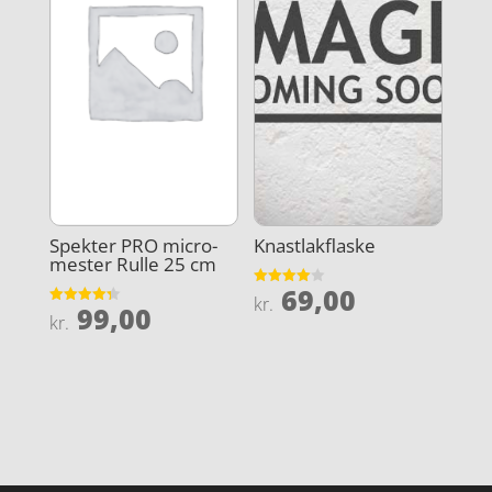
Spekter PRO micro-
Knastlakflaske
mester Rulle 25 cm
69,00
Vurderet
kr.
99,00
4
Vurderet
kr.
ud af 5
4.3
ud af 5