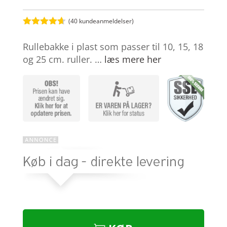
(
40
kundeanmeldelser)
Bedømt
som
4.6
Rullebakke i plast som passer til 10, 15, 18
ud af 5
baseret på
og 25 cm. ruller. …
læs mere her
kundebedø
mmelser