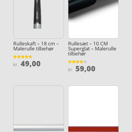
Rulleskaft – 18 cm –
Rullesæt – 10 CM
Malerulle tilbehør
Superglat – Malerulle
tilbehør
49,00
Vurderet
kr.
59,00
4.7
Vurderet
kr.
ud af 5
3.9
ud af 5