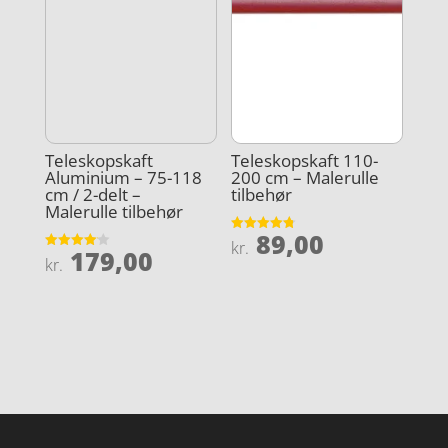
Teleskopskaft
Teleskopskaft 110-
Aluminium – 75-118
200 cm – Malerulle
cm / 2-delt –
tilbehør
Malerulle tilbehør
89,00
Vurderet
kr.
179,00
4.8
Vurderet
kr.
ud af 5
4.1
ud af 5