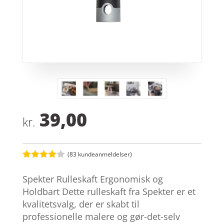
39,00
kr.
(
83
kundeanmeldelser)
Bedømt
som
4
Spekter Rulleskaft Ergonomisk og
ud af 5
baseret
Holdbart Dette rulleskaft fra Spekter er et
på
kvalitetsvalg, der er skabt til
kundebed
ømmelse
professionelle malere og gør-det-selv
r