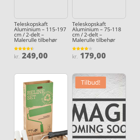
Teleskopskaft
Teleskopskaft
Aluminium – 115-197
Aluminium – 75-118
cm / 2-delt –
cm / 2-delt –
Malerulle tilbehør
Malerulle tilbehør
249,00
179,00
Vurderet
Vurderet
kr.
kr.
4.5
4.1
ud af 5
ud af 5
Tilbud!