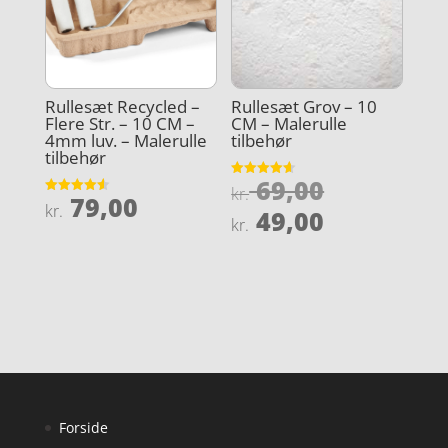
Rullesæt Recycled –
Rullesæt Grov – 10
Flere Str. – 10 CM –
CM – Malerulle
4mm luv. – Malerulle
tilbehør
tilbehør
Den
69,00
Vurderet
kr.
79,00
4.6
Vurderet
oprindeli
kr.
Den
ud af 5
49,00
4.6
kr.
ud af 5
pris
aktuelle
var:
pris
kr. 69,00.
er:
kr. 49,00.
Forside