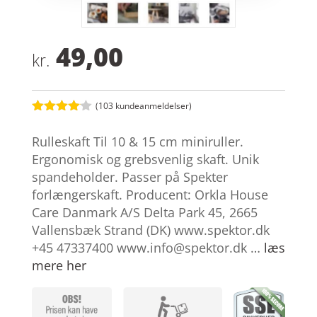
49,00
kr.
(
103
kundeanmeldelser)
Bedømt
som
4
Rulleskaft Til 10 & 15 cm miniruller.
ud af 5
baseret
Ergonomisk og grebsvenlig skaft. Unik
på
spandeholder. Passer på Spekter
kundebed
ømmelse
forlængerskaft. Producent: Orkla House
r
Care Danmark A/S Delta Park 45, 2665
Vallensbæk Strand (DK) www.spektor.dk
+45 47337400
www.info@spektor.dk
…
læs
mere her