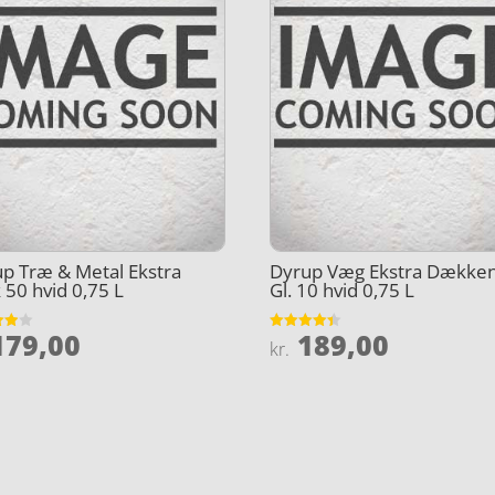
p Træ & Metal Ekstra
Dyrup Væg Ekstra Dække
50 hvid 0,75 L
Gl. 10 hvid 0,75 L
79,00
189,00
et
Vurderet
kr.
4.4
5
ud af 5