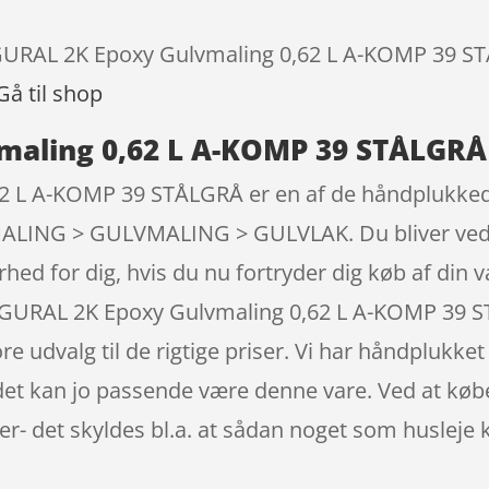
SIGURAL 2K Epoxy Gulvmaling 0,62 L A-KOMP 39 ST
Gå til shop
maling 0,62 L A-KOMP 39 STÅLGRÅ 
2 L A-KOMP 39 STÅLGRÅ er en af de håndplukked
LING > GULVMALING > GULVLAK. Du bliver ved køb
rhed for dig, hvis du nu fortryder dig køb af din 
SIGURAL 2K Epoxy Gulvmaling 0,62 L A-KOMP 39
re udvalg til de rigtige priser. Vi har håndplukk
i, det kan jo passende være denne vare. Ved at kø
ker- det skyldes bl.a. at sådan noget som huslej