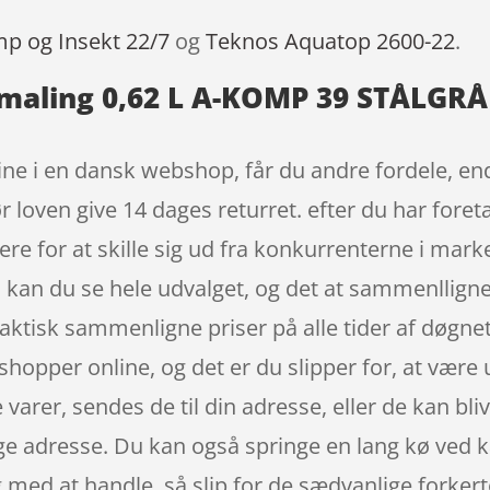
mp og Insekt 22/7
og
Teknos Aquatop 2600-22
.
aling 0,62 L A-KOMP 39 STÅLGRÅ 
e i en dansk webshop, får du andre fordele, end 
loven give 14 dages returret. efter du har foreta
e for at skille sig ud fra konkurrenterne i mar
 kan du se hele udvalget, og det at sammenlligne 
ktisk sammenligne priser på alle tider af døgnet
shopper online, og det er du slipper for, at være
varer, sendes de til din adresse, eller de kan bliv
ige adresse. Du kan også springe en lang kø ved 
g med at handle, så slip for de sædvanlige forkert