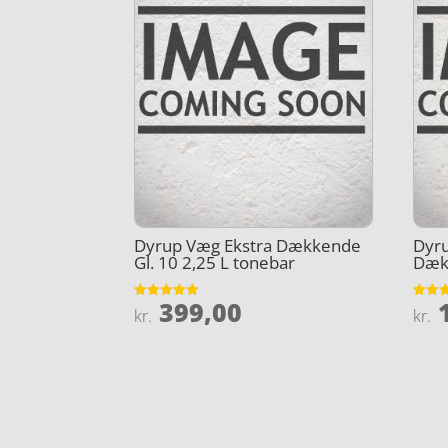
Dyrup Væg Ekstra Dækkende
Dyru
Gl. 10 2,25 L tonebar
Dæk 
399,00
1
Vurderet
Vurder
kr.
kr.
4.9
3.9
ud af 5
ud af 