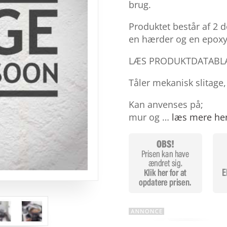
baseret på
brug.
kundebedøm
melser
Produktet består af 2 d
en hærder og en epox
LÆS PRODUKTDATABL
Tåler mekanisk slitage,
Kan anvenses på;
mur og …
læs mere he