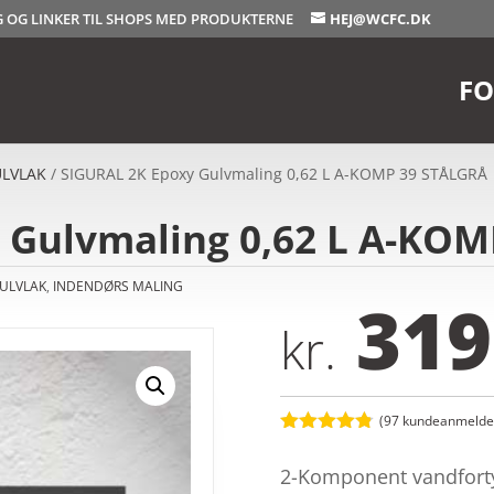
OG OG LINKER TIL SHOPS MED PRODUKTERNE
HEJ@WCFC.DK
FO
LVLAK
/ SIGURAL 2K Epoxy Gulvmaling 0,62 L A-KOMP 39 STÅLGRÅ
 Gulvmaling 0,62 L A-KO
ULVLAK
,
INDENDØRS MALING
319
kr.
(
97
kundeanmeldel
Bedømt
som
4.8
2-Komponent vandforty
ud af 5