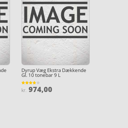
nde
Dyrup Væg Ekstra Dækkende
Gl. 10 tonebar 9 L
974,00
Vurderet
kr.
3.8
ud af 5