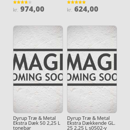
974,00
624,00
Vurderet
Vurderet
kr.
kr.
3.8
5
ud af 5
ud af 5
Dyrup Træ & Metal
Dyrup Træ & Metal
Ekstra Dæk 50 2,25 L
Ekstra Dækkende GL.
tonebar
25 2,25 L s0502-y