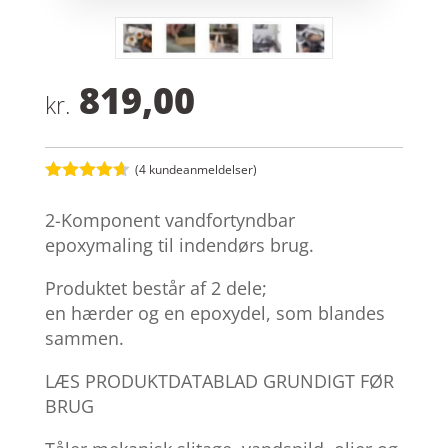
819,00
kr.
(
4
kundeanmeldelser)
Bedømt
som
4.6
2-Komponent vandfortyndbar
ud af 5
baseret på
epoxymaling til indendørs brug.
kundebedø
mmelser
Produktet består af 2 dele;
en hærder og en epoxydel, som blandes
sammen.
LÆS PRODUKTDATABLAD GRUNDIGT FØR
BRUG