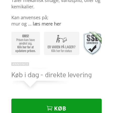
Tåler mekanisk slitage, vandspild, olier og
kemikalier.
Kan anvenses på;
mur og …
læs mere her
KØB