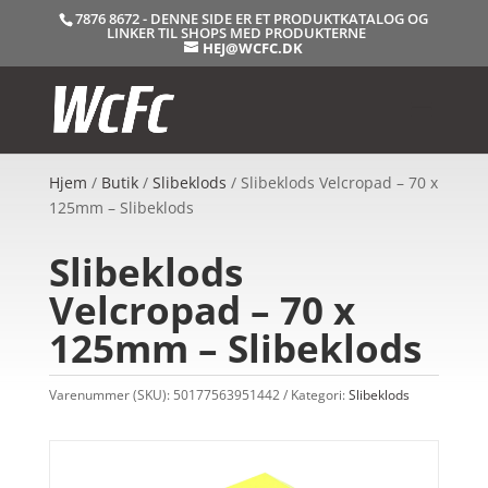
7876 8672 - DENNE SIDE ER ET PRODUKTKATALOG OG
LINKER TIL SHOPS MED PRODUKTERNE
HEJ@WCFC.DK
Hjem
/
Butik
/
Slibeklods
/ Slibeklods Velcropad – 70 x
125mm – Slibeklods
Slibeklods
Velcropad – 70 x
125mm – Slibeklods
Varenummer (SKU):
50177563951442
Kategori:
Slibeklods