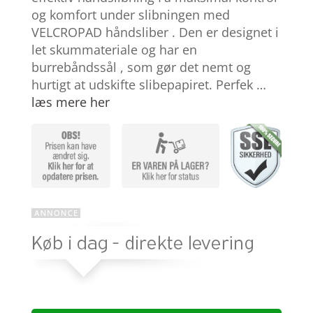
på
og komfort under slibningen med
kundebed
ømmels
VELCROPAD håndsliber . Den er designet i
er
let skummateriale og har en
burrebåndssål , som gør det nemt og
hurtigt at udskifte slibepapiret. Perfek …
læs mere her