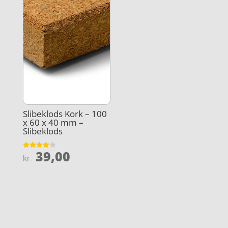
Slibeklods Kork – 100
x 60 x 40 mm –
Slibeklods
39,00
Vurderet
kr.
4
ud af 5