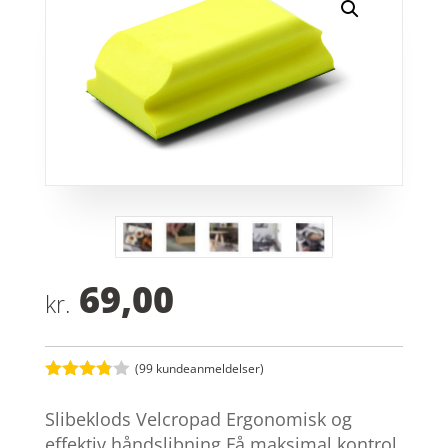
69,00
kr.
(
99
kundeanmeldelser)
Bedømt
som
3.8
Slibeklods Velcropad Ergonomisk og
ud af 5
baseret
effektiv håndslibning Få maksimal kontrol