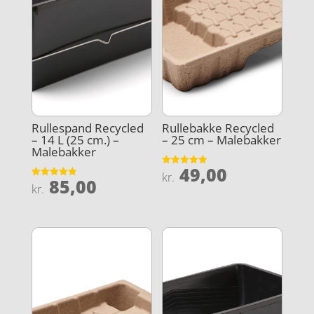
Rullespand Recycled
Rullebakke Recycled
– 14 L (25 cm.) –
– 25 cm – Malebakker
Malebakker
49,00
Vurderet
kr.
85,00
4.9
Vurderet
kr.
ud af 5
4.9
ud af 5