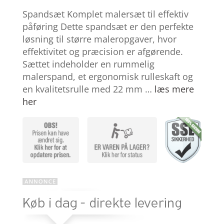
Bedømt
som
4.1
Spandsæt Komplet malersæt til effektiv
ud af 5
baseret
påføring Dette spandsæt er den perfekte
på
løsning til større maleropgaver, hvor
kundebedø
mmelser
effektivitet og præcision er afgørende.
Sættet indeholder en rummelig
malerspand, et ergonomisk rulleskaft og
en kvalitetsrulle med 22 mm …
læs mere
her