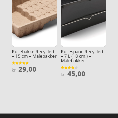
Rullebakke Recycled
Rullespand Recycled
– 15 cm – Malebakker
– 7 L (18 cm.) –
Malebakker
29,00
Vurderet
kr.
45,00
4.9
Vurderet
kr.
ud af 5
4.1
ud af 5