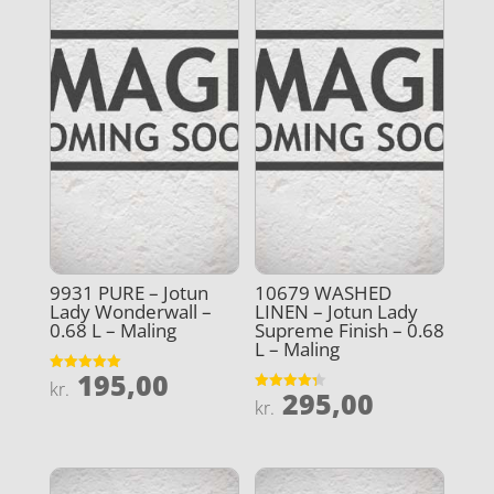
9931 PURE – Jotun
10679 WASHED
Lady Wonderwall –
LINEN – Jotun Lady
0.68 L – Maling
Supreme Finish – 0.68
L – Maling
195,00
Vurderet
kr.
295,00
5
Vurderet
kr.
ud af 5
4.3
ud af 5