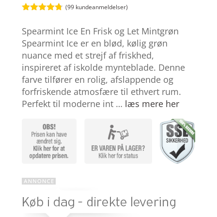
(
99
kundeanmeldelser)
Bedømt
som
4.7
Spearmint Ice En Frisk og Let Mintgrøn
ud af 5
baseret på
Spearmint Ice er en blød, kølig grøn
kundebedø
nuance med et strejf af friskhed,
mmelser
inspireret af iskolde mynteblade. Denne
farve tilfører en rolig, afslappende og
forfriskende atmosfære til ethvert rum.
Perfekt til moderne int …
læs mere her