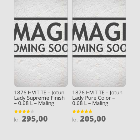
1876 HVIT TE – Jotun
1876 HVIT TE – Jotun
Lady Supreme Finish
Lady Pure Color –
– 0.68 L – Maling
0.68 L – Maling
295,00
205,00
Vurderet
Vurderet
kr.
kr.
3.9
5
ud af 5
ud af 5