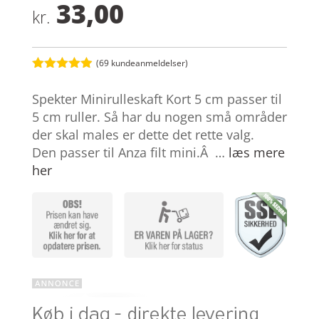
33,00
kr.
(
69
kundeanmeldelser)
Bedømt
som
4.9
Spekter Minirulleskaft Kort 5 cm passer til
ud af 5
baseret på
5 cm ruller. Så har du nogen små områder
kundebedøm
der skal males er dette det rette valg.
melser
Den passer til Anza filt mini.Â …
læs mere
her