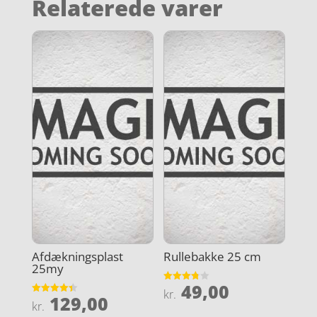
Relaterede varer
Afdækningsplast
Rullebakke 25 cm
25my
49,00
Vurderet
kr.
129,00
3.8
Vurderet
kr.
ud af 5
4.4