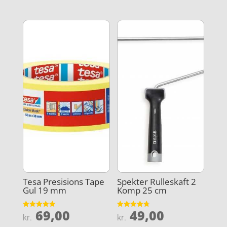
ud af 5
Tesa Presisions Tape
Spekter Rulleskaft 2
Gul 19 mm
Komp 25 cm
69,00
49,00
Vurderet
Vurderet
kr.
kr.
4.9
4.8
ud af 5
ud af 5