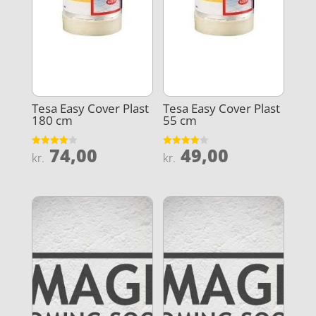
Tesa Easy Cover Plast
Tesa Easy Cover Plast
180 cm
55 cm
74,00
49,00
Vurderet
Vurderet
kr.
kr.
4.1
3.9
ud af 5
ud af 5