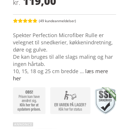
119,00
kr.
(
49
kundeanmeldelser)
Bedømt
som
4.9
Spekter Perfection Microfiber Rulle er
ud af 5
baseret på
velegnet til snedkerier, køkkenindretning,
kundebedøm
døre og gulve.
melser
De kan bruges til alle slags maling og har
ingen hårtab.
10, 15, 18 og 25 cm bredde …
læs mere
her