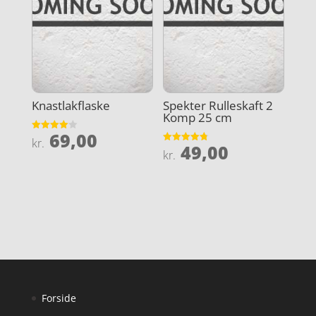
Knastlakflaske
Spekter Rulleskaft 2
Komp 25 cm
69,00
Vurderet
kr.
49,00
4
Vurderet
kr.
ud af 5
4.8
ud af 5
Forside