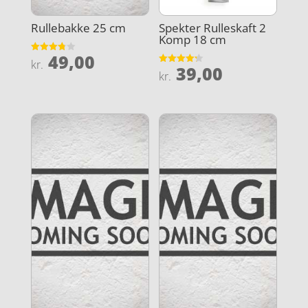
Rullebakke 25 cm
Spekter Rulleskaft 2
Komp 18 cm
49,00
Vurderet
kr.
39,00
3.8
Vurderet
kr.
ud af 5
4.2
ud af 5