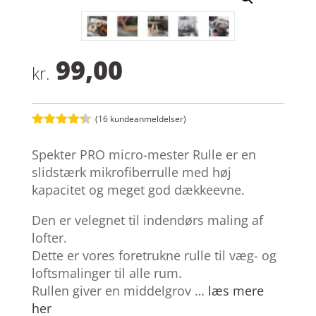
99,00
kr.
(
16
kundeanmeldelser)
Bedømt
som
4.3
Spekter PRO micro-mester Rulle er en
ud af 5
baseret
slidstærk mikrofiberrulle med høj
på
kapacitet og meget god dækkeevne.
kundebedø
mmelser
Den er velegnet til indendørs maling af
lofter.
Dette er vores foretrukne rulle til væg- og
loftsmalinger til alle rum.
Rullen giver en middelgrov …
læs mere
her