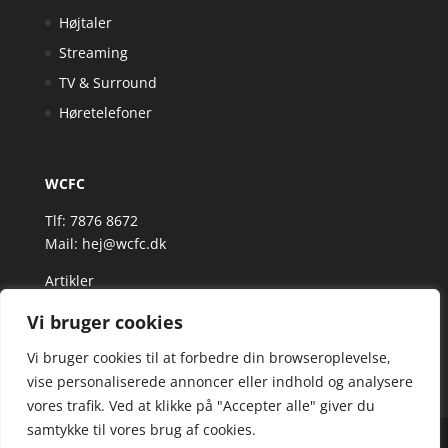
Højtaler
Streaming
TV & Surround
Høretelefoner
WCFC
Tlf: 7876 8672
Mail:
hej@wcfc.dk
Artikler
Vi bruger cookies
Vi bruger cookies til at forbedre din browseroplevelse,
vise personaliserede annoncer eller indhold og analysere
vores trafik. Ved at klikke på "Accepter alle" giver du
samtykke til vores brug af cookies.