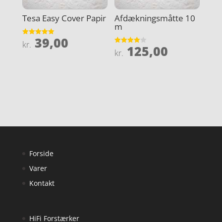
Tesa Easy Cover Papir
Afdækningsmåtte 10
m
39,00
Vurderet
kr.
125,00
5
Vurderet
kr.
ud af 5
4
ud af 5
Forside
Varer
Kontakt
HiFi Forstærker