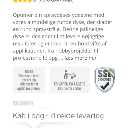
(
6
kundeanmeldelser)
Bedømt
som
4.1
Optimer din spraydåses ydeevne med
ud af 5
baseret
vores almindelige runde dyse, der skaber
på
en rund spraystråle. Denne pålidelige
kundebedø
mmelser
dyse er designet til at levere nøjagtige
resultater og er ideel til en bred vifte af
applikationer, fra hobbyprojekter til
professionelle opg …
læs mere her