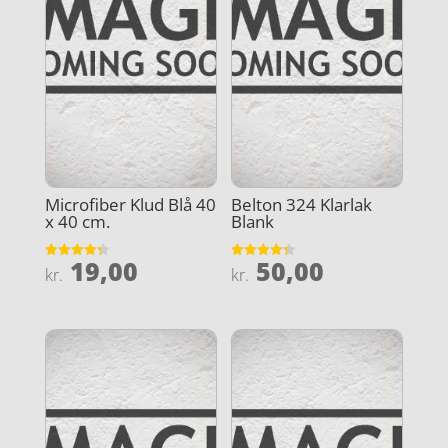
Microfiber Klud Blå 40
Belton 324 Klarlak
x 40 cm.
Blank
19,00
50,00
Vurderet
Vurderet
kr.
kr.
4.3
4.3
ud af 5
ud af 5