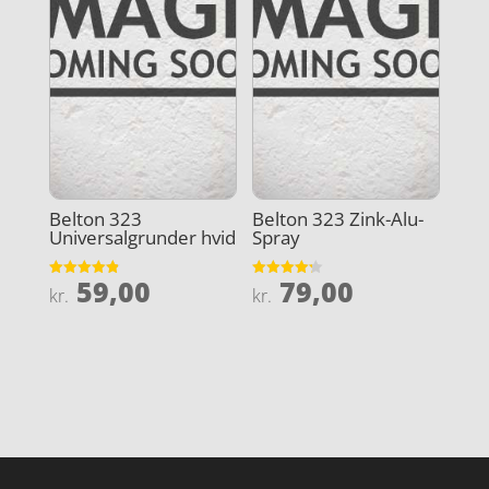
Belton 323
Belton 323 Zink-Alu-
Universalgrunder hvid
Spray
59,00
79,00
Vurderet
Vurderet
kr.
kr.
4.9
4.2
ud af 5
ud af 5