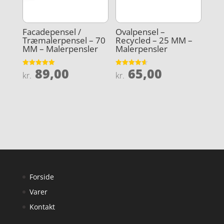
Facadepensel /
Ovalpensel –
Træmalerpensel – 70
Recycled – 25 MM –
MM – Malerpensler
Malerpensler
89,00
65,00
Vurderet
Vurderet
kr.
kr.
5
4.6
ud af 5
ud af 5
Forside
Varer
Kontakt