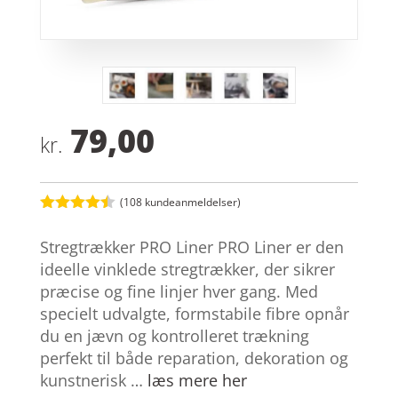
79,00
kr.
(
108
kundeanmeldelser)
Bedømt
som
4.4
Stregtrækker PRO Liner PRO Liner er den
ud af 5
baseret
ideelle vinklede stregtrækker, der sikrer
på
præcise og fine linjer hver gang. Med
kundebedø
mmelser
specielt udvalgte, formstabile fibre opnår
du en jævn og kontrolleret trækning
perfekt til både reparation, dekoration og
kunstnerisk …
læs mere her