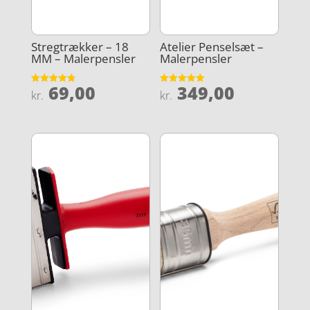
Stregtrækker – 18
Atelier Penselsæt –
MM – Malerpensler
Malerpensler
69,00
349,00
Vurderet
Vurderet
kr.
kr.
4.8
4.9
ud af 5
ud af 5