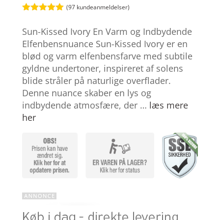
(
97
kundeanmeldelser)
Bedømt
som
5
ud
Sun-Kissed Ivory En Varm og Indbydende
af 5
baseret på
Elfenbensnuance Sun-Kissed Ivory er en
kundebedøm
blød og varm elfenbensfarve med subtile
melser
gyldne undertoner, inspireret af solens
blide stråler på naturlige overflader.
Denne nuance skaber en lys og
indbydende atmosfære, der …
læs mere
her