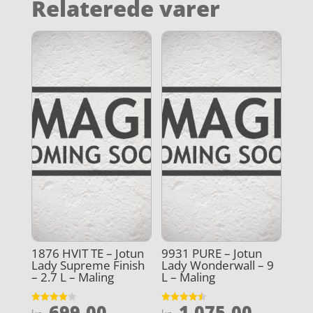
Relaterede varer
1876 HVIT TE – Jotun
9931 PURE – Jotun
Lady Supreme Finish
Lady Wonderwall – 9
– 2.7 L – Maling
L – Maling
699,00
1.075,00
Vurderet
Vurderet