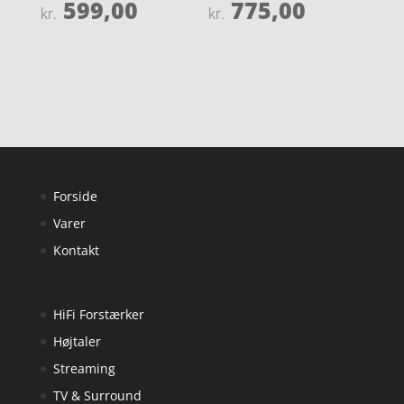
599,00
775,00
Vurderet
Vurderet
kr.
kr.
4.3
4.3
ud af 5
ud af 5
Forside
Varer
Kontakt
HiFi Forstærker
Højtaler
Streaming
TV & Surround