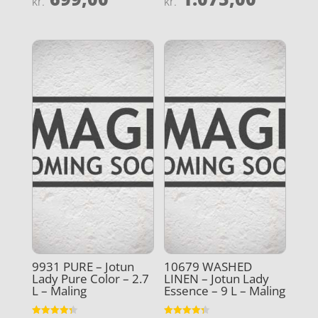
kr.
kr.
4
4.5
ud af 5
ud af 5
9931 PURE – Jotun
10679 WASHED
Lady Pure Color – 2.7
LINEN – Jotun Lady
L – Maling
Essence – 9 L – Maling