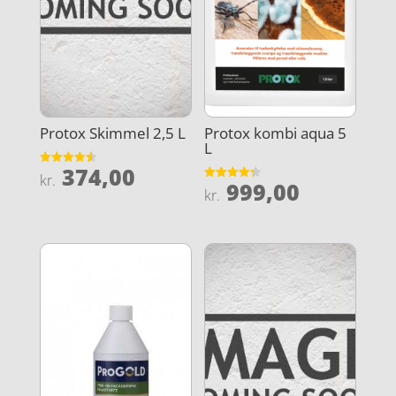
Protox Skimmel 2,5 L
Protox kombi aqua 5
L
374,00
Vurderet
kr.
999,00
4.6
Vurderet
kr.
ud af 5
4.3
ud af 5