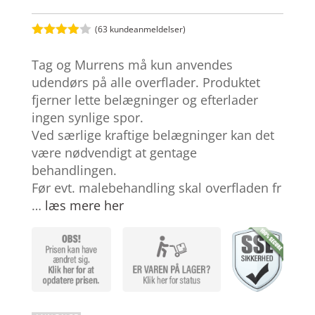
(
63
kundeanmeldelser)
Bedømt
som
3.9
Tag og Murrens må kun anvendes
ud af 5
baseret
udendørs på alle overflader. Produktet
på
fjerner lette belægninger og efterlader
kundebed
ømmelse
ingen synlige spor.
r
Ved særlige kraftige belægninger kan det
være nødvendigt at gentage
behandlingen.
Før evt. malebehandling skal overfladen fr
…
læs mere her