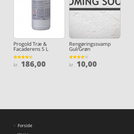
Progold Træ &
Rengøringssvamp
Facaderens 5 L
Gul/Grøn
186,00
10,00
Vurderet
Vurderet
kr.
kr.
4.4
4.1
ud af 5
ud af 5
Forside