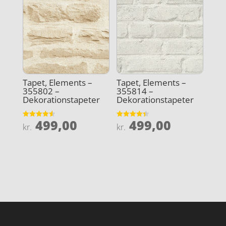
Tapet, Elements –
Tapet, Elements –
355802 –
355814 –
Dekorationstapeter
Dekorationstapeter
499,00
499,00
Vurderet
Vurderet
kr.
kr.
4.6
4.4
ud af 5
ud af 5