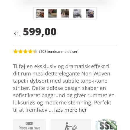
599,00
kr.
(
103
kundeanmeldelser)
Bedømt
som
4.3
Tilføj en eksklusiv og dramatisk effekt til
ud af 5
baseret
dit rum med dette elegante Non-Woven
på
tapet i dybsort med subtile tone-i-tone
kundebedø
mmelser
striber. Dette tidløse design skaber en
sofistikeret baggrund og giver rummet en
luksuriøs og moderne stemning. Perfekt
til at fremhæv …
læs mere her