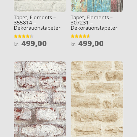
Tapet, Elements –
Tapet, Elements –
355814 –
307231 –
Dekorationstapeter
Dekorationstapeter
499,00
499,00
Vurderet
Vurderet
kr.
kr.
4.4
4.7
ud af 5
ud af 5