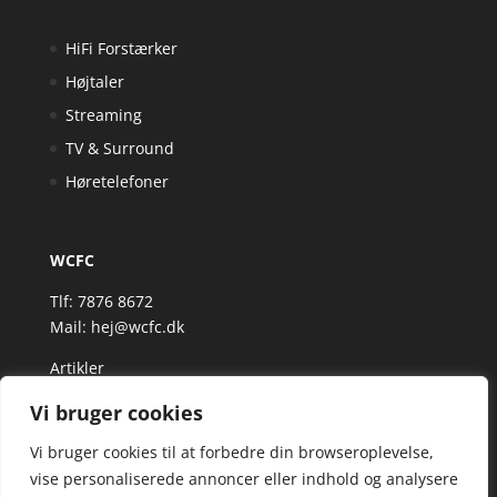
HiFi Forstærker
Højtaler
Streaming
TV & Surround
Høretelefoner
WCFC
Tlf: 7876 8672
Mail:
hej@wcfc.dk
Artikler
Vi bruger cookies
Vi bruger cookies til at forbedre din browseroplevelse,
vise personaliserede annoncer eller indhold og analysere