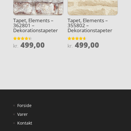
Tapet, Elements –
Tapet, Elements –
362801 –
355802 –
Dekorationstapeter
Dekorationstapeter
499,00
499,00
Vurderet
Vurderet
kr.
kr.
4.4
4.6
ud af 5
ud af 5
Forside
Varer
Kontakt