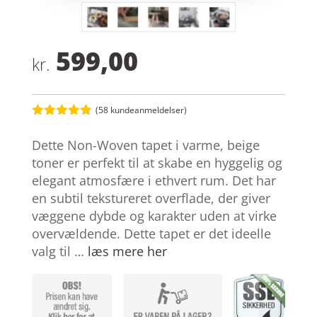
599,00
kr.
(
58
kundeanmeldelser)
Bedømt
som
4.8
Dette Non-Woven tapet i varme, beige
ud af 5
baseret på
toner er perfekt til at skabe en hyggelig og
kundebedøm
elegant atmosfære i ethvert rum. Det har
melser
en subtil tekstureret overflade, der giver
væggene dybde og karakter uden at virke
overvældende. Dette tapet er det ideelle
valg til …
læs mere her