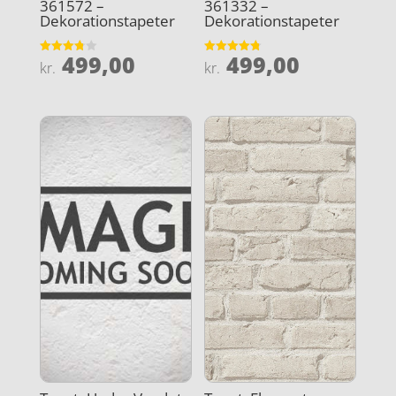
361572 –
361332 –
Dekorationstapeter
Dekorationstapeter
499,00
499,00
Vurderet
Vurderet
kr.
kr.
3.8
4.8
ud af 5
ud af 5