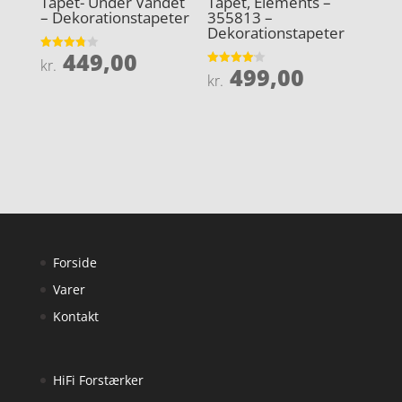
Tapet- Under Vandet
Tapet, Elements –
– Dekorationstapeter
355813 –
Dekorationstapeter
449,00
Vurderet
kr.
499,00
3.8
Vurderet
kr.
ud af 5
4.1
ud af 5
Forside
Varer
Kontakt
HiFi Forstærker