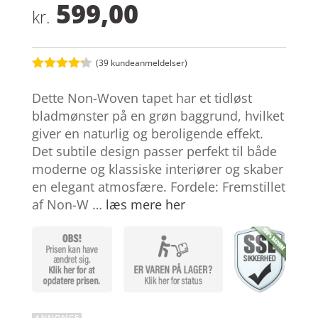
599,00
kr.
(
39
kundeanmeldelser)
Bedømt
som
4.2
Dette Non-Woven tapet har et tidløst
ud af 5
baseret
bladmønster på en grøn baggrund, hvilket
på
giver en naturlig og beroligende effekt.
kundebedø
mmelser
Det subtile design passer perfekt til både
moderne og klassiske interiører og skaber
en elegant atmosfære. Fordele: Fremstillet
af Non-W …
læs mere her