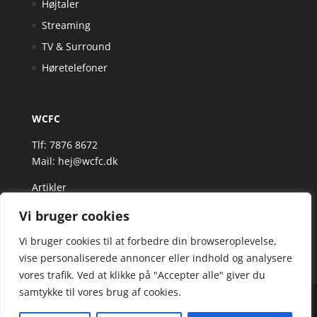
Højtaler
Streaming
TV & Surround
Høretelefoner
WCFC
Tlf: 7876 8672
Mail:
hej@wcfc.dk
Artikler
Vi bruger cookies
Vi bruger cookies til at forbedre din browseroplevelse,
vise personaliserede annoncer eller indhold og analysere
vores trafik. Ved at klikke på "Accepter alle" giver du
samtykke til vores brug af cookies.
Wcfc.dk er siden, der samler et bredt udvalg af