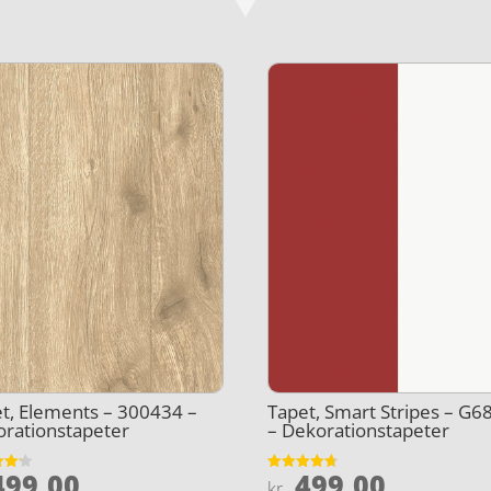
t, Elements – 300434 –
Tapet, Smart Stripes – G6
rationstapeter
– Dekorationstapeter
99,00
499,00
et
Vurderet
kr.