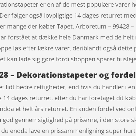
ationstapeter er en af de mest populære varer h
Der følger også lovpligtige 14 dages returret med
r er mange der køber Tapet, Arboretum – 99428 –
ar forstået at dække hele Danmark med de helt r
pe løs efter lækre varer, deriblandt også dette 
et kan lade sig gøre fordi shoppen sparer husleje 
28 – Dekorationstapeter og fordel
t lidt bedre rettigheder, end hvis du handler i en
 14 dages returret. efter du har foretaget dit k
ndda et helt års returret. En anden fordel ved onl
 en god gennemsigtighed på priserne, i den store 
n du endda lave en prissammenligning super hurtig