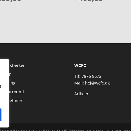
4.7
5
ud af 5
Fi Forstærker
WCFC
jtaler
Tlf: 7876 8672
reaming
Mail:
hej@wcfc.dk
e
 & Surround
Artikler
retelefoner