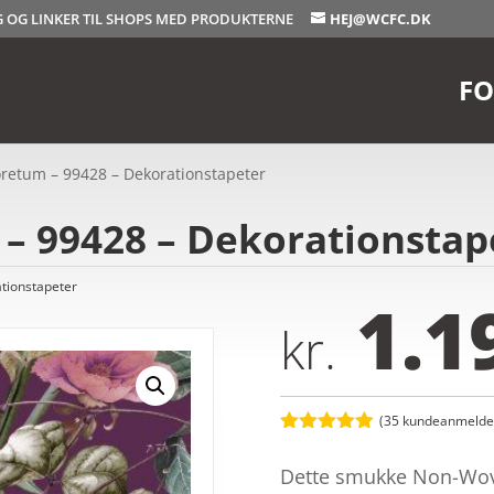
OG OG LINKER TIL SHOPS MED PRODUKTERNE
HEJ@WCFC.DK
FO
oretum – 99428 – Dekorationstapeter
– 99428 – Dekorationstap
tionstapeter
1.1
kr.
(
35
kundeanmeldel
Bedømt
som
4.9
Dette smukke Non-Wove
ud af 5