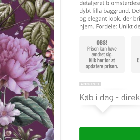
baseret på
detaljeret blomsterdesi
kundebedøm
dybt lilla baggrund. Det
melser
og elegant look, der br
hjem. Fordele: Unikt d