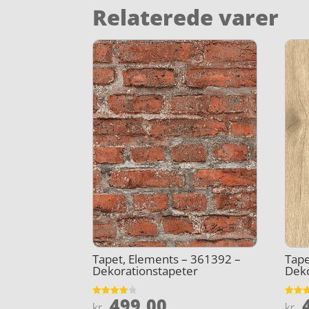
Relaterede varer
Tapet, Elements – 361392 –
Tape
Dekorationstapeter
Deko
499,00
4
Vurderet
Vurder
kr.
kr.