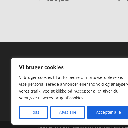
4
4.1
ud af 5
ud af 
Forside
Hi
Vi bruger cookies
Varer
Hø
Vi bruger cookies til at forbedre din browseroplevelse,
Kontakt
St
vise personaliserede annoncer eller indhold og analyser
TV
vores trafik. Ved at klikke på "Accepter alle" giver du
samtykke til vores brug af cookies.
Hø
Tilpas
Afvis alle
Accepter alle