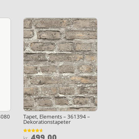
8080
Tapet, Elements – 361394 –
Dekorationstapeter
499,00
Vurderet
kr.