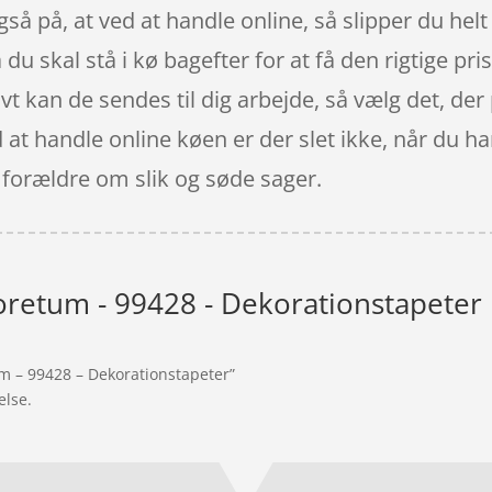
å på, at ved at handle online, så slipper du helt f
å du skal stå i kø bagefter for at få den rigtige pr
ivt kan de sendes til dig arbejde, så vælg det, der
at handle online køen er der slet ikke, når du h
 forældre om slik og søde sager.
oretum - 99428 - Dekorationstapeter
um – 99428 – Dekorationstapeter”
else.