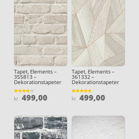
Tapet, Elements –
Tapet, Elements –
355813 –
361332 –
Dekorationstapeter
Dekorationstapeter
499,00
499,00
Vurderet
Vurderet
kr.
kr.
4.1
4.8
ud af 5
ud af 5