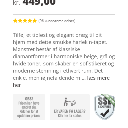
449,00
kr.
(
96
kundeanmeldelser)
Bedømt
som
4.9
Tilføj et tidløst og elegant præg til dit
ud af 5
baseret på
hjem med dette smukke harlekin-tapet.
kundebedøm
Mønstret består af klassiske
melser
diamantformer i harmoniske beige, grå og
hvide toner, som skaber en sofistikeret og
moderne stemning i ethvert rum. Det
enkle, men iøjnefaldende m …
læs mere
her