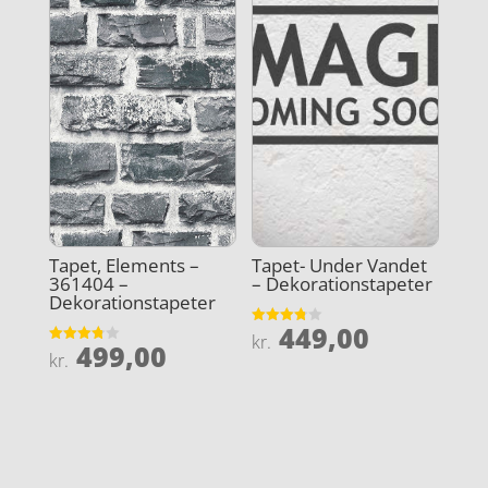
Tapet, Elements –
Tapet- Under Vandet
361404 –
– Dekorationstapeter
Dekorationstapeter
449,00
Vurderet
kr.
499,00
3.8
Vurderet
kr.
ud af 5
3.8
ud af 5