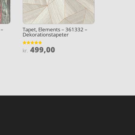
 –
Tapet, Elements – 361332 –
Dekorationstapeter
499,00
Vurderet
kr.
4.8
ud af 5