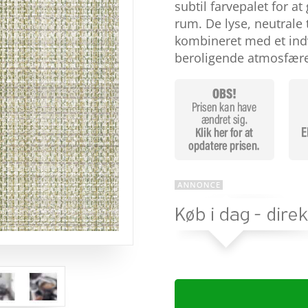
baseret
subtil farvepalet for at 
på
rum. De lyse, neutrale
kundebedø
mmelser
kombineret med et ind
beroligende atmosfær