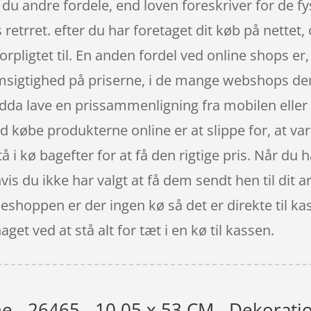
 du andre fordele, end loven foreskriver for de f
s retrret. efter du har foretaget dit køb på nette
rpligtet til. En anden fordel ved online shops er, a
emsigtighed på priserne, i de mange webshops der
ndda lave en prissammenligning fra mobilen eller
 købe produkterne online er at slippe for, at varen
tå i kø bagefter for at få den rigtige pris. Når du
s du ikke har valgt at få dem sendt hen til dit ar
neshoppen er der ingen kø så det er direkte til k
get ved at stå alt for tæt i en kø til kassen.
he - 26465 - 10.05 x 53 CM - Dekorati