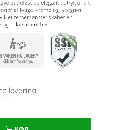
give et tidløst og elegant udtryk til dit
 toner af beige, creme og lysegrøn
viklet ternemønster skaber en
e og …
læs mere her
KØB