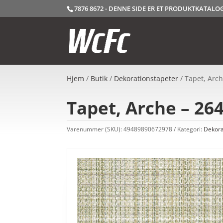
7876 8672 - DENNE SIDE ER ET PRODUKTKATAL
Hjem
/
Butik
/
Dekorationstapeter
/ Tapet, Arch
Tapet, Arche – 26
Varenummer (SKU):
49489890672978
Kategori:
Dekora