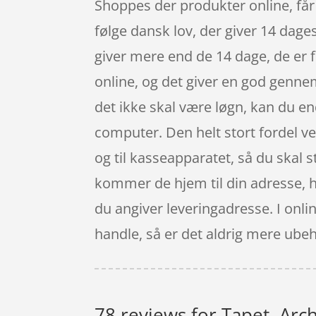
Shoppes der produkter online, får
følge dansk lov, der giver 14 dage
giver mere end de 14 dage, de er fo
online, og det giver en god genn
det ikke skal være løgn, kan du e
computer. Den helt stort fordel ved
og til kasseapparatet, så du skal s
kommer de hjem til din adresse, hvi
du angiver leveringadresse. I onli
handle, så er det aldrig mere ubeha
78 reviews for
Tapet, Arc