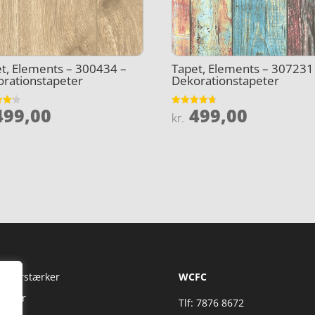
t, Elements – 300434 –
Tapet, Elements – 307231
rationstapeter
Dekorationstapeter
99,00
499,00
et
Vurderet
kr.
4.7
5
ud af 5
Fi Forstærker
WCFC
jtaler
Tlf: 7876 8672