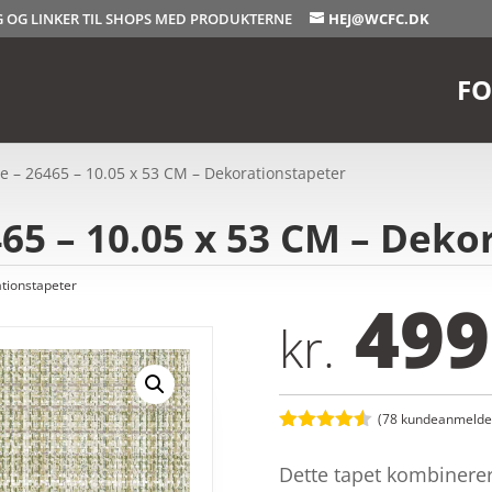
OG OG LINKER TIL SHOPS MED PRODUKTERNE
HEJ@WCFC.DK
FO
e – 26465 – 10.05 x 53 CM – Dekorationstapeter
465 – 10.05 x 53 CM – Deko
tionstapeter
499
kr.
(
78
kundeanmeldel
Bedømt
som
4.5
Dette tapet kombinerer
ud af 5