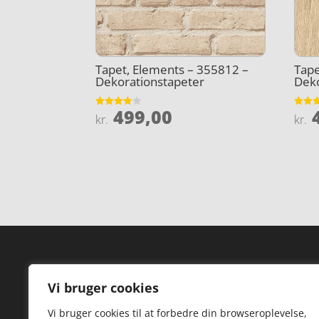
Tapet, Elements – 355812 –
Tape
Dekorationstapeter
Deko
499,00
4
Vurderet
Vurder
kr.
kr.
4
4.1
ud af 5
ud af 
Forside
Hi
Vi bruger cookies
Varer
Hø
Vi bruger cookies til at forbedre din browseroplevelse,