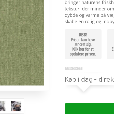
baseret
bringer naturens friskh
på
tekstur, der minder om 
kundebed
ømmels
dybde og varme på vægge
er
skabe en rolig og ind