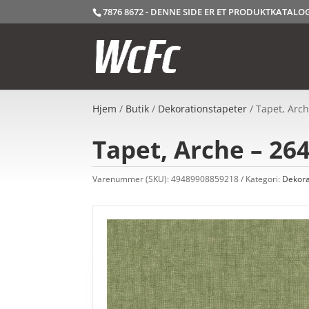
7876 8672 - DENNE SIDE ER ET PRODUKTKATAL
Hjem
/
Butik
/
Dekorationstapeter
/ Tapet, Arch
Tapet, Arche – 26
Varenummer (SKU):
49489908859218
Kategori:
Dekora