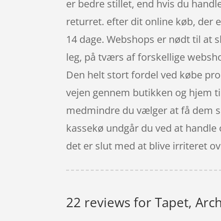
er bedre stillet, end hvis du hand
returret. efter dit online køb, de
14 dage. Webshops er nødt til at s
leg, på tværs af forskellige websh
Den helt stort fordel ved købe pro
vejen gennem butikken og hjem til d
medmindre du vælger at få dem send
kassekø undgår du ved at handle on
det er slut med at blive irritere
22 reviews for
Tapet, Arc