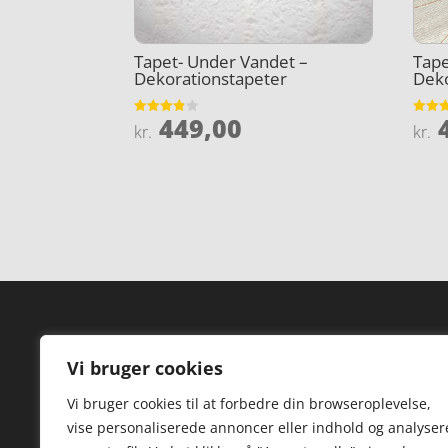
Tapet- Under Vandet –
Tape
Dekorationstapeter
Deko
449,00
4
Vurderet
Vurder
kr.
kr.
3.8
4.8
ud af 5
ud af 
Forside
Hi
Vi bruger cookies
Varer
Hø
Vi bruger cookies til at forbedre din browseroplevelse,
Kontakt
St
vise personaliserede annoncer eller indhold og analyser
TV