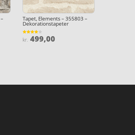
 –
Tapet, Elements – 355803 –
Dekorationstapeter
499,00
Vurderet
kr.
4
ud af 5