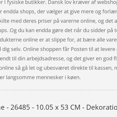
ler I fysiske butikker. Dansk lov kræver af websho
r er endda shops, der vælger at give mere og forlæ
kilte med deres priser på varerne online, og det 
ops. Og du kan endda gøre det når du sidder på t
dukterne online er at slippe for, at bære alle var
ig selv. Online shoppen får Posten til at levere d
t til din arbejdsadresse, og det giver en god flek
line så gå let og ubesværet direkte til kassen, 
t over langsomme mennesker i køen.
he - 26485 - 10.05 x 53 CM - Dekorati