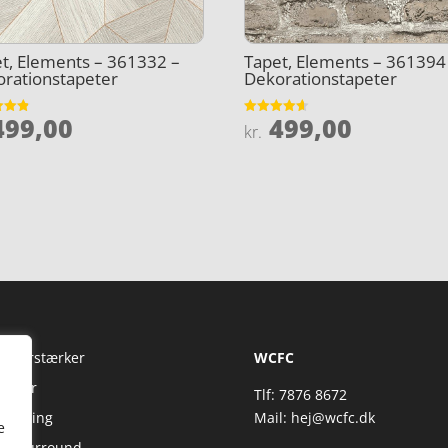
t, Elements – 361332 –
Tapet, Elements – 361394
rationstapeter
Dekorationstapeter
99,00
499,00
et
Vurderet
kr.
4.6
5
ud af 5
Fi Forstærker
WCFC
jtaler
Tlf: 7876 8672
reaming
Mail:
hej@wcfc.dk
e
 & Surround