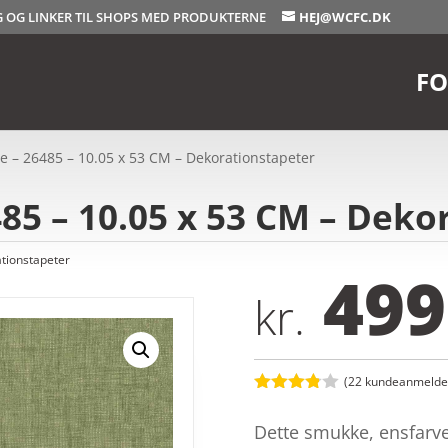
OG OG LINKER TIL SHOPS MED PRODUKTERNE
HEJ@WCFC.DK
FO
e – 26485 – 10.05 x 53 CM – Dekorationstapeter
485 – 10.05 x 53 CM – Deko
tionstapeter
499
kr.
(
22
kundeanmeldel
Bedømt
som
3.8
Dette smukke, ensfarve
ud af 5