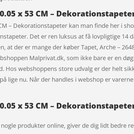
10.05 x 53 CM – Dekorationstapete
 CM – Dekorationstapeter kan man finde her i sho
stapeter. Det er ren luksus at få lovpligtige 14
en, at der er mange der køber Tapet, Arche – 2648
bshoppen Malprivat.dk, som ikke bare er en døgn
. Hos webshoppens store udvalg er der helt sikke
 på lige nu. Når der handles i webshop er varerne
10.05 x 53 CM – Dekorationstapeter
t nogle produkter online, giver de dig lidt bedre 