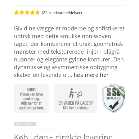
(
22
kundeanmeldelser)
Bedømt
som
4.6
Giv dine vægge et moderne og sofistikeret
ud af 5
baseret på
udtryk med dette smukke non-woven
kundebedø
tapet, der kombinerer et unikt geometrisk
mmelser
mønster med teksturerede linjer i blågrå
nuancer og elegante gyldne konturer. Den
dynamiske og asymmetriske opbygning
skaber en levende o …
læs mere her