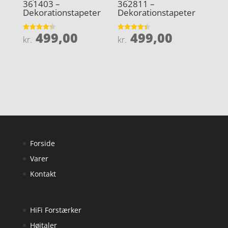
361403 –
362811 –
Dekorationstapeter
Dekorationstapeter
499,00
499,00
Vurderet
Vurderet
kr.
kr.
4.3
4.4
ud af 5
ud af 5
Forside
Varer
Kontakt
HiFi Forstærker
Højtaler