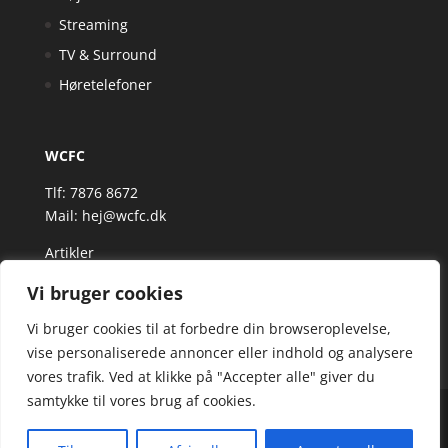
Streaming
TV & Surround
Høretelefoner
WCFC
Tlf: 7876 8672
Mail:
hej@wcfc.dk
Artikler
Vi bruger cookies
Vi bruger cookies til at forbedre din browseroplevelse,
vise personaliserede annoncer eller indhold og analysere
vores trafik. Ved at klikke på "Accepter alle" giver du
samtykke til vores brug af cookies.
Wcfc.dk er siden, der samler et bredt udvalg af
spændende varer. Siden er et affiiliatesite, og nogle