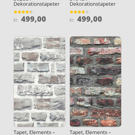
Dekorationstapeter
Dekorationstapeter
499,00
499,00
Vurderet
Vurderet
kr.
kr.
4.4
3.8
ud af 5
ud af 5
Tapet, Elements –
Tapet, Elements –