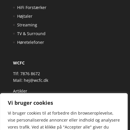
HiFi Forstærker
Højtaler
Streaming
TV & Surround
Høretelefoner
WCFC
Tlf: 7876 8672
Mail:
hej@wcfc.dk
Artikler
Vi bruger cookies
Vi bruger cookies til at forbedre din browseroplevelse,
vise personaliserede annoncer eller indhold og analysere
vores trafik. Ved at klikke på "Accepter alle" giver du