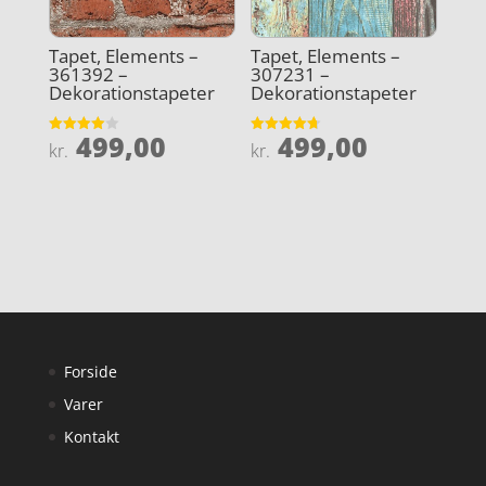
Tapet, Elements –
Tapet, Elements –
361392 –
307231 –
Dekorationstapeter
Dekorationstapeter
499,00
499,00
Vurderet
Vurderet
kr.
kr.
4
4.7
ud af 5
ud af 5
Forside
Varer
Kontakt