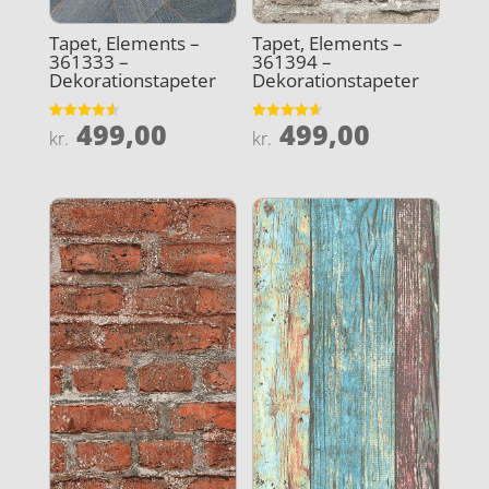
Tapet, Elements –
Tapet, Elements –
361333 –
361394 –
Dekorationstapeter
Dekorationstapeter
499,00
499,00
Vurderet
Vurderet
kr.
kr.
4.6
4.6
ud af 5
ud af 5