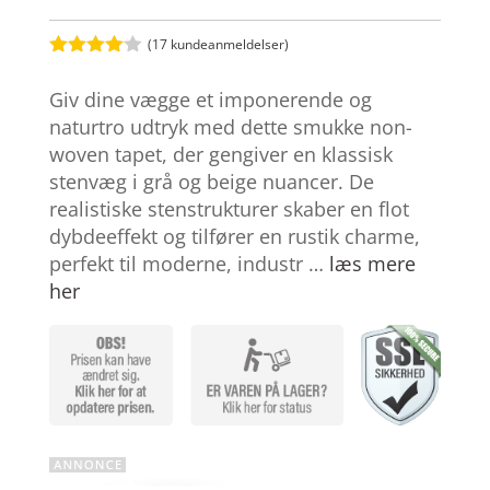
(
17
kundeanmeldelser)
Bedømt
som
4
Giv dine vægge et imponerende og
ud af 5
baseret
naturtro udtryk med dette smukke non-
på
woven tapet, der gengiver en klassisk
kundebed
ømmelse
stenvæg i grå og beige nuancer. De
r
realistiske stenstrukturer skaber en flot
dybdeeffekt og tilfører en rustik charme,
perfekt til moderne, industr …
læs mere
her