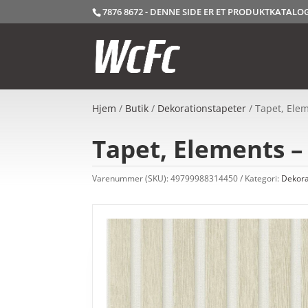
7876 8672 - DENNE SIDE ER ET PRODUKTKATAL
Hjem
/
Butik
/
Dekorationstapeter
/ Tapet, Ele
Tapet, Elements –
Varenummer (SKU):
49799988314450
Kategori:
Dekora