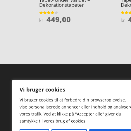
Dekorationstapeter
Deko
449,00
4
Vurderet
Vurder
kr.
kr.
3.8
3.8
ud af 5
ud af 
Forside
Hi
Vi bruger cookies
Varer
Hø
Vi bruger cookies til at forbedre din browseroplevelse,
Kontakt
St
vise personaliserede annoncer eller indhold og analyser
TV
vores trafik. Ved at klikke på "Accepter alle" giver du
samtykke til vores brug af cookies.
Hø