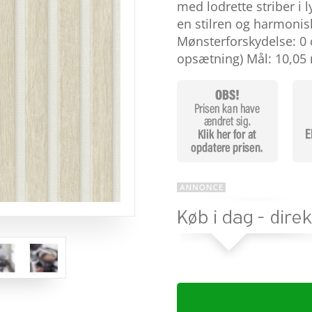
baseret
med lodrette striber i l
på
en stilren og harmonis
kundebedø
mmelser
Mønsterforskydelse: 0
opsætning) Mål: 10,05