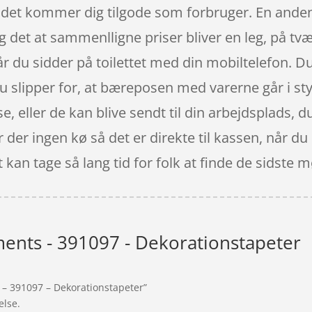
det kommer dig tilgode som forbruger. En anden 
 og det at sammenlligne priser bliver en leg, på t
r du sidder på toilettet med din mobiltelefon. Du
du slipper for, at bæreposen med varerne går i s
e, eller de kan blive sendt til din arbejdsplads, 
r der ingen kø så det er direkte til kassen, når d
t kan tage så lang tid for folk at finde de sidste 
ments - 391097 - Dekorationstapeter
s – 391097 – Dekorationstapeter”
else.