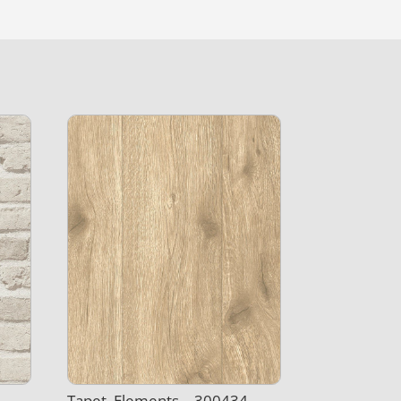
 –
Tapet, Elements – 300434 –