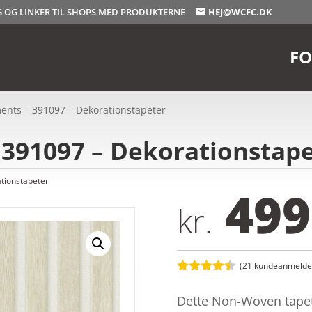
OG OG LINKER TIL SHOPS MED PRODUKTERNE
HEJ@WCFC.DK
FO
ments – 391097 – Dekorationstapeter
 391097 – Dekorationstap
tionstapeter
499
kr.
(
21
kundeanmeldel
Bedømt
som
4.4
Dette Non-Woven tapet 
ud af 5