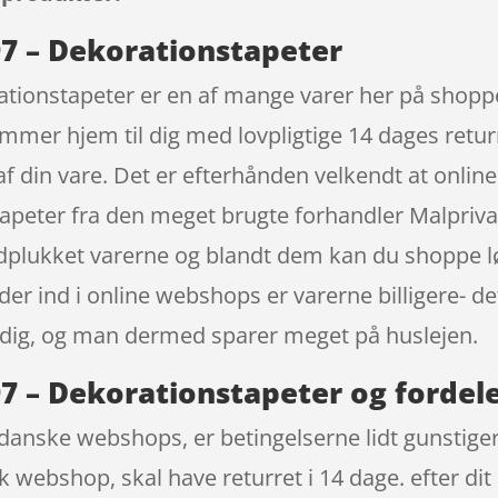
97 – Dekorationstapeter
tionstapeter er en af mange varer her på shoppe
mer hjem til dig med lovpligtige 14 dages returr
af din vare. Det er efterhånden velkendt at onli
peter fra den meget brugte forhandler Malprivat.
åndplukket varerne og blandt dem kan du shoppe lø
r ind i online webshops er varerne billigere- det 
ndig, og man dermed sparer meget på huslejen.
7 – Dekorationstapeter og fordel
danske webshops, er betingelserne lidt gunstigere
k webshop, skal have returret i 14 dage. efter dit