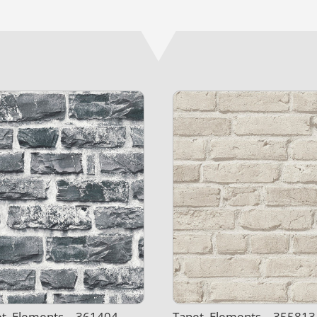
t, Elements – 361404 –
Tapet, Elements – 355813