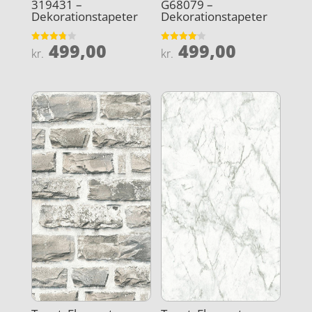
319431 –
G68079 –
Dekorationstapeter
Dekorationstapeter
499,00
499,00
Vurderet
Vurderet
kr.
kr.
3.8
4.1
ud af 5
ud af 5