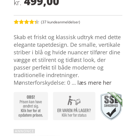
499,00
kr.
(
37
kundeanmeldelser)
Bedømt
som
4.3
Skab et friskt og klassisk udtryk med dette
ud af 5
baseret
elegante tapetdesign. De smalle, vertikale
på
striber i blå og hvide nuancer tilfører dine
kundebedø
mmelser
vægge et stilrent og tidløst look, der
passer perfekt til både moderne og
traditionelle indretninger.
Mønsterforskydelse: 0 …
læs mere her