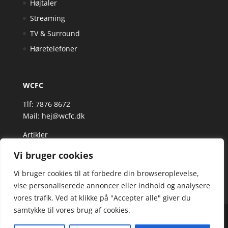
Højtaler
Streaming
TV & Surround
Høretelefoner
WCFC
Tlf: 7876 8672
Mail:
hej@wcfc.dk
Artikler
Vi bruger cookies
Vi bruger cookies til at forbedre din browseroplevelse,
vise personaliserede annoncer eller indhold og analysere
vores trafik. Ved at klikke på "Accepter alle" giver du
samtykke til vores brug af cookies.
Wcfc.dk er siden, der samler et bredt udvalg af