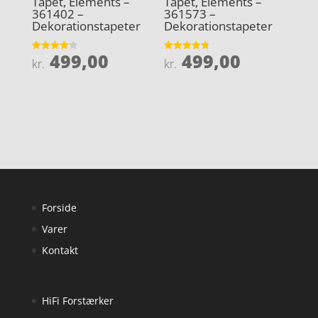
Tapet, Elements –
Tapet, Elements –
361402 –
361573 –
Dekorationstapeter
Dekorationstapeter
499,00
499,00
Vurderet
Vurderet
kr.
kr.
4.2
4.8
ud af 5
ud af 5
Forside
Varer
Kontakt
HiFi Forstærker