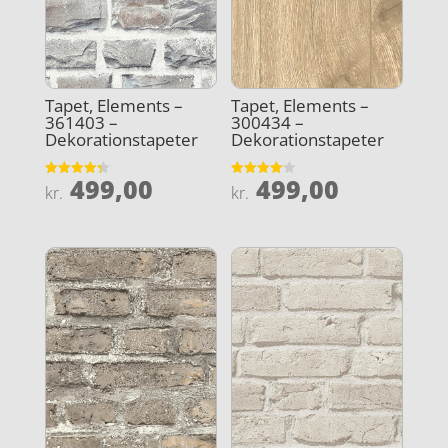
Tapet, Elements –
Tapet, Elements –
361403 –
300434 –
Dekorationstapeter
Dekorationstapeter
499,00
499,00
Vurderet
Vurderet
kr.
kr.
4.3
4.1
ud af 5
ud af 5