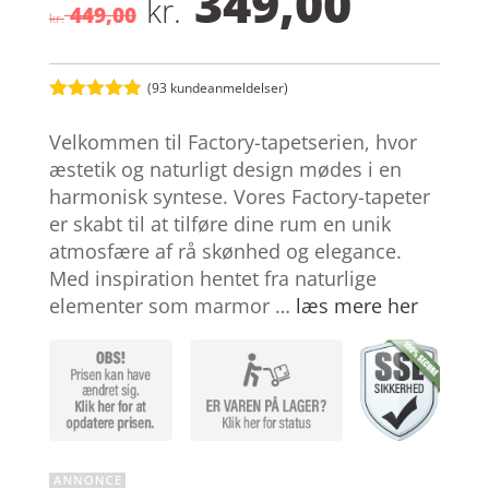
349,00
Den
Den
kr.
449,00
oprindelige
aktuel
kr.
pris
pris
var:
er:
kr. 449,00.
kr. 349
(
93
kundeanmeldelser)
Bedømt
som
4.8
Velkommen til Factory-tapetserien, hvor
ud af 5
baseret på
æstetik og naturligt design mødes i en
kundebedøm
harmonisk syntese. Vores Factory-tapeter
melser
er skabt til at tilføre dine rum en unik
atmosfære af rå skønhed og elegance.
Med inspiration hentet fra naturlige
elementer som marmor …
læs mere her