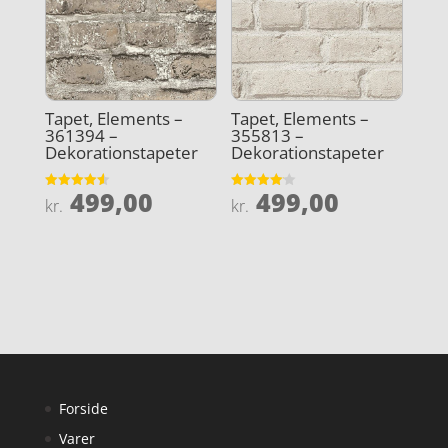
Tapet, Elements –
Tapet, Elements –
361394 –
355813 –
Dekorationstapeter
Dekorationstapeter
499,00
499,00
Vurderet
Vurderet
kr.
kr.
4.6
4.1
ud af 5
ud af 5
Forside
Varer